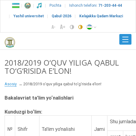
Pochta
Ishonch telefoni:
71-203-44-44
Yashil universitet
Qabul-2026
Kelajakka Qadam Markazi
2018/2019 O‘QUV YILIGA QABUL
TO‘G‘RISIDA E’LON!
Asosiy
2018/2019 o‘quv yiliga qabul to‘g‘risida e’lon!
Bakalavriat ta’lim yo‘nalishlari
Kunduzgi bo‘lim:
Shu jumlada
№
Shifr
Ta'lim yo'nalishi
Jami