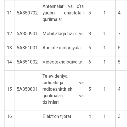
Antennalar va o‘ta
11
5А350702
yuqori chastotali
5
1
4
qurilmalar
12
5А350901
Mobil aloqa tizimlari
8
1
7
13
5А351001
Audiotexnologiyalar
6
1
5
14
5А351002
Videotexnologiyalar
6
1
5
Televideniya,
radioaloqa va
15
5А350801
radioeshittirish
5
1
4
qurilmalari va
tizimlari
16
Elektron tijorat
4
1
3