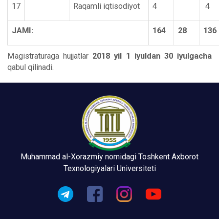
17
Raqamli iqtisodiyot
4
4
JAMI:
164
28
136
Magistraturaga hujjatlar
2018 yil 1 iyuldan 30 iyulgacha
qabul qilinadi.
Muhammad al-Xorazmiy nomidagi Toshkent Axborot
Texnologiyalari Universiteti