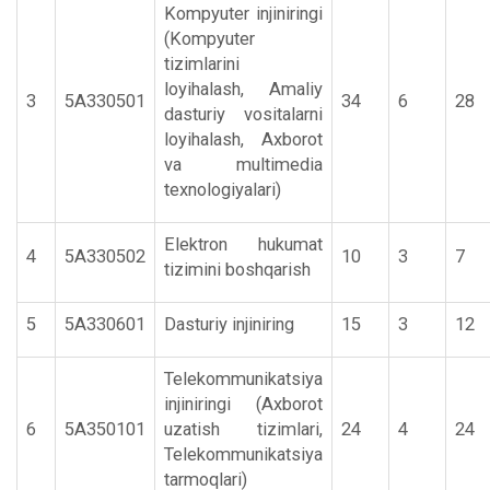
Kompyuter injiniringi
(Kompyuter
tizimlarini
loyihalash, Amaliy
3
5А330501
34
6
28
dasturiy vositalarni
loyihalash, Axborot
va multimedia
texnologiyalari)
Elektron hukumat
4
5А330502
10
3
7
tizimini boshqarish
5
5А330601
Dasturiy injiniring
15
3
12
Telekommunikatsiya
injiniringi (Axborot
6
5А350101
uzatish tizimlari,
24
4
24
Telekommunikatsiya
tarmoqlari)