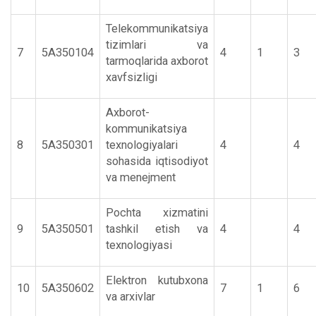
Telekommunikatsiya
tizimlari va
7
5А350104
4
1
3
tarmoqlarida axborot
xavfsizligi
Axborot-
kommunikatsiya
8
5А350301
texnologiyalari
4
4
sohasida iqtisodiyot
va menejment
Pochta xizmatini
9
5А350501
tashkil etish va
4
4
texnologiyasi
Elektron kutubxona
10
5А350602
7
1
6
va arxivlar