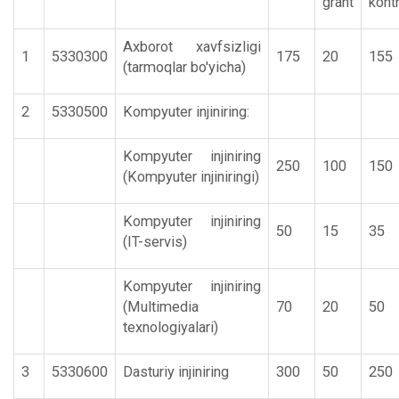
grant
kont
Axborot xavfsizligi
1
5330300
175
20
155
(tarmoqlar bo'yicha)
2
5330500
Kompyuter injiniring:
Kompyuter injiniring
250
100
150
(Kompyuter injiniringi)
Kompyuter injiniring
50
15
35
(IT-servis)
Kompyuter injiniring
(Multimedia
70
20
50
texnologiyalari)
3
5330600
Dasturiy injiniring
300
50
250