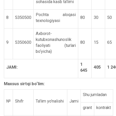
sohasida kasb ta’limi
Pochta aloqasi
8
5350500
80
30
50
texnologiyasi
Axborot-
kutubxonashunoslik
9
5350600
80
15
65
faoliyati (turlari
bo‘yicha)
1
JAMI:
405
1 24
645
Maxsus sirtqi bo‘lim:
Shu jumladan
№
Shifr
Ta'lim yo'nalishi
Jami
grant
kontrakt