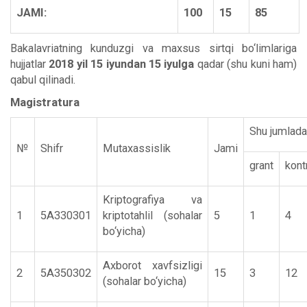
JAMI:
100
15
85
Bakalavriatning kunduzgi va maxsus sirtqi bo‘limlariga
hujjatlar
2018 yil 15 iyundan 15 iyulga
qadar (shu kuni ham)
qabul qilinadi.
Magistratura
Shu jumlad
№
Shifr
Mutaxassislik
Jami
grant
kont
Kriptografiya va
1
5А330301
kriptotahlil (sohalar
5
1
4
bo‘yicha)
Axborot xavfsizligi
2
5А350302
15
3
12
(sohalar bo‘yicha)