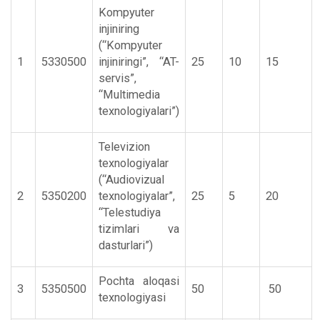
Kompyuter
injiniring
(“Kompyuter
1
5330500
injiniringi”, “AT-
25
10
15
servis”,
“Multimedia
texnologiyalari”)
Televizion
texnologiyalar
(“Audiovizual
2
5350200
texnologiyalar”,
25
5
20
“Telestudiya
tizimlari va
dasturlari”)
Pochta aloqasi
3
5350500
50
50
texnologiyasi