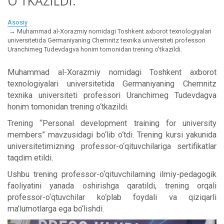
O'TKAZILDI.
Asosiy
Muhammad al-Xorazmiy nomidagi Toshkent axborot texnologiyalari
universitetida Germaniyaning Chemnitz texnika universiteti professori
Uranchimeg Tudevdagva honim tomonidan trening o'tkazildi.
Muhammad al-Xorazmiy nomidagi Toshkent axborot
texnologiyalari universitetida Germaniyaning Chemnitz
texnika universiteti professori Uranchimeg Tudevdagva
honim tomonidan trening o‘tkazildi.
Trening “Personal development training for university
members” mavzusidagi bo‘lib o‘tdi. Trening kursi yakunida
universitetimizning professor-o‘qituvchilariga sertifikatlar
taqdim etildi.
Ushbu trening professor-o‘qituvchilarning ilmiy-pedagogik
faoliyatini yanada oshirishga qaratildi, trening orqali
professor-o‘qtuvchilar ko‘plab foydali va qiziqarli
ma’lumotlarga ega bo‘lishdi.