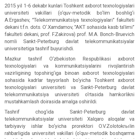
2015 yil 1-6 dekabr kunlari Toshkent axborot texnologiyalari
universiteti vakillari (o‘quv-metodik bo‘lim boshlig‘i
A.Ergashev, "Telekommunikatsiya texnologiyalari” fakulteti
dekani t.f.n. dots. O‘.Xamdamov, "AKT sohasida kasb ta’limi”
fakulteti dekani, prof. F.Zakirova) prof. M.A. Bonch-Bruevich
nomli Sankt-Peterburg davlat telekommunikatsiyalar
universitetiga tashrif buyurishdi.
Mazkur tashrif O‘zbekiston Respublikasi axborot
texnologiyalari va kommunikatsiyalarini rivojlantirish
vazirligining topshirig‘iga binoan axborot texnologiyalari
sohasida kadrlar tayyorlash bo‘yicha Toshkent axborot
texnologiyalari universiteti va Sankt-Peterburg davlat
telekommunikatsiya universiteti o‘rtasida hamkorlikni
mustahkamlash doirasida amalga oshirildi.
Tashrif chog‘ida Sankt-Peterburg davlat
telekommunikatsiyalar universiteti Xalqaro aloqalar va
tarbiyaviy ishlar bo‘yicha prorektori O.V.Zolotokrыlin
rahbarligida universitet vakillari (o‘quv-metodik boshqarma