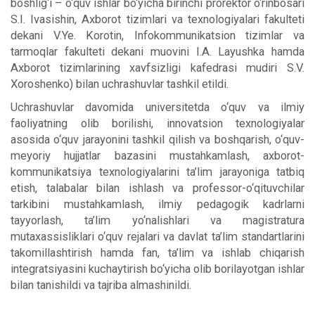
boshlig‘i – o‘quv ishlar bo‘yicha birinchi prorektor o‘rinbosari
S.I. Ivasishin, Axborot tizimlari va texnologiyalari fakulteti
dekani V.Ye. Korotin, Infokommunikatsion tizimlar va
tarmoqlar fakulteti dekani muovini I.A. Layushka hamda
Axborot tizimlarining xavfsizligi kafedrasi mudiri S.V.
Xoroshenko) bilan uchrashuvlar tashkil etildi.
Uchrashuvlar davomida universitetda o‘quv va ilmiy
faoliyatning olib borilishi, innovatsion texnologiyalar
asosida o‘quv jarayonini tashkil qilish va boshqarish, o‘quv-
meyoriy hujjatlar bazasini mustahkamlash, axborot-
kommunikatsiya texnologiyalarini ta’lim jarayoniga tatbiq
etish, talabalar bilan ishlash va professor-o‘qituvchilar
tarkibini mustahkamlash, ilmiy pedagogik kadrlarni
tayyorlash, ta’lim yo‘nalishlari va magistratura
mutaxassisliklari o‘quv rejalari va davlat ta’lim standartlarini
takomillashtirish hamda fan, ta’lim va ishlab chiqarish
integratsiyasini kuchaytirish bo‘yicha olib borilayotgan ishlar
bilan tanishildi va tajriba almashinildi.