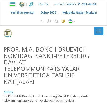
Pochta
Ishonch telefoni:
71-203-44-44
Yashil universitet
Qabul-2026
Kelajakka Qadam Markazi
PROF. M.A. BONCH-BRUEVICH
NOMIDAGI SANKT-PETERBURG
DAVLAT
TELEKOMMUNIKATSIYALAR
UNIVERSITETIGA TASHRIF
NATIJALARI
Asosiy
Prof. M.A. Bonch-Bruevich nomidagi Sankt-Peterburg davlat
telekommunikatsiyalar universitetiga tashrif natijalari