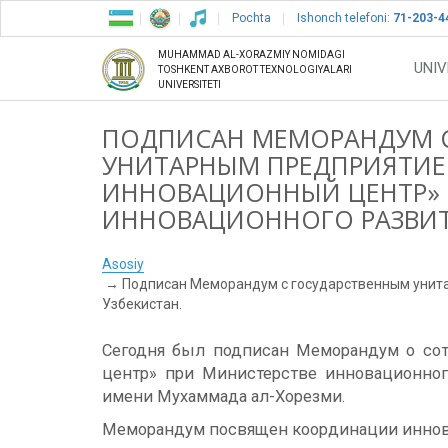
Pochta
Ishonch telefoni:
71-203-4
MUHAMMAD AL-XORAZMIY NOMIDAGI
UNIV
TOSHKENT AXBOROT TEXNOLOGIYALARI
UNIVERSITETI
ПОДПИСАН МЕМОРАНДУМ 
УНИТАРНЫМ ПРЕДПРИЯТИ
ИННОВАЦИОННЫЙ ЦЕНТР» 
ИННОВАЦИОННОГО РАЗВИТ
Asosiy
Подписан Меморандум с государственным унит
Узбекистан.
Сегодня был подписан Меморандум о со
центр» при Министерстве инновационног
имени Мухаммада ал-Хорезми.
Меморандум посвящен координации иннова