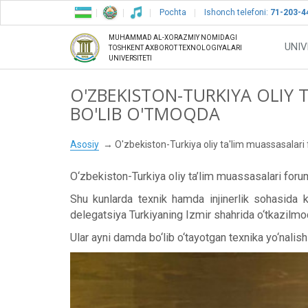
Pochta
Ishonch telefoni:
71-203-4
MUHAMMAD AL-XORAZMIY NOMIDAGI
UNIV
TOSHKENT AXBOROT TEXNOLOGIYALARI
UNIVERSITETI
O'ZBEKISTON-TURKIYA OLIY 
BO'LIB O'TMOQDA
Asosiy
O'zbekiston-Turkiya oliy ta'lim muassasalari
O‘zbekiston-Turkiya oliy ta’lim muassasalari foru
Shu kunlarda texnik hamda injinerlik sohasida ka
delegatsiya Turkiyaning Izmir shahrida o‘tkazilm
Ular ayni damda bo‘lib o‘tayotgan texnika yo‘nalis