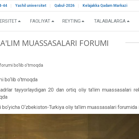
4-44
Yashil universitet
Qabul-2026
Kelajakka Qadam Markazi
ERSITET
FAOLIYAT
REYTING
TALABALARGA
TA'LIM MUASSASALARI FORUMI
 forumi bo'lib o'tmoqda
mi bo‘lib o‘tmoqda
drlar tayyorlaydigan 20 dan ortiq oliy ta’lim muassasalari rekto
oqda
hi bo‘yicha O‘zbekiston-Turkiya oliy ta’lim muassasalari forumida