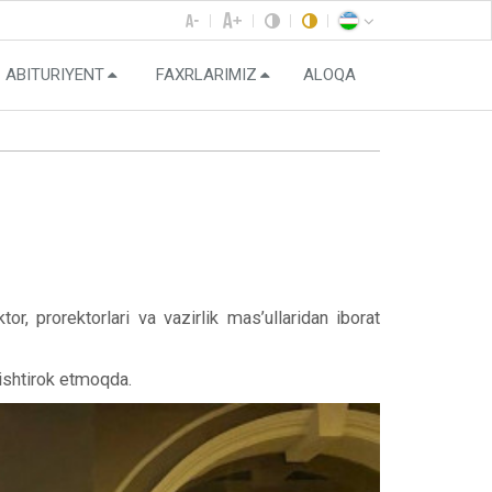
ABITURIYENT
FAXRLARIMIZ
ALOQA
r, prorektorlari va vazirlik mas’ullaridan iborat
 ishtirok etmoqda.