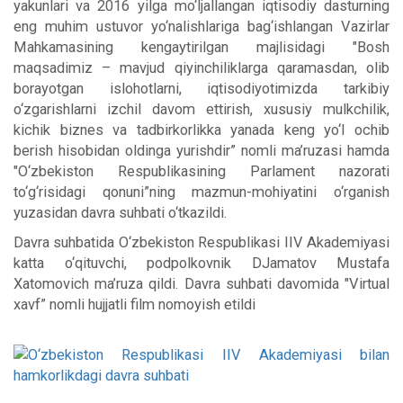
yakunlari va 2016 yilga mo‘ljallangan iqtisodiy dasturning
eng muhim ustuvor yo‘nalishlariga bag‘ishlangan Vazirlar
Mahkamasining kengaytirilgan majlisidagi "Bosh
maqsadimiz – mavjud qiyinchiliklarga qaramasdan, olib
borayotgan islohotlarni, iqtisodiyotimizda tarkibiy
o‘zgarishlarni izchil davom ettirish, xususiy mulkchilik,
kichik biznes va tadbirkorlikka yanada keng yo‘l ochib
berish hisobidan oldinga yurishdir” nomli ma’ruzasi hamda
"O‘zbekiston Respublikasining Parlament nazorati
to‘g‘risidagi qonuni”ning mazmun-mohiyatini o‘rganish
yuzasidan davra suhbati o‘tkazildi.
Davra suhbatida O‘zbekiston Respublikasi IIV Akademiyasi
katta o‘qituvchi, podpolkovnik DJamatov Mustafa
Xatomovich ma’ruza qildi. Davra suhbati davomida "Virtual
xavf” nomli hujjatli film nomoyish etildi