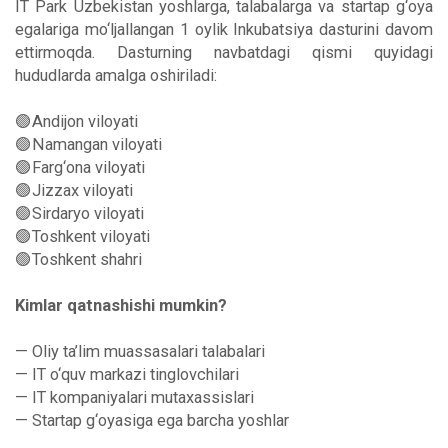
IT Park Uzbekistan yoshlarga, talabalarga va startap g‘oya
egalariga mo‘ljallangan 1 oylik Inkubatsiya dasturini davom
ettirmoqda. Dasturning navbatdagi qismi quyidagi
hududlarda amalga oshiriladi:
🟢Andijon viloyati
🟢Namangan viloyati
🟢Farg‘ona viloyati
🟢Jizzax viloyati
🟢Sirdaryo viloyati
🟢Toshkent viloyati
🟢Toshkent shahri
Kimlar qatnashishi mumkin?
— Oliy ta’lim muassasalari talabalari
— IT o‘quv markazi tinglovchilari
— IT kompaniyalari mutaxassislari
— Startap g‘oyasiga ega barcha yoshlar