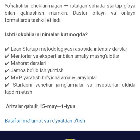
Yo‘nalishlar cheklanmagan — istalgan sohada startap g‘oya
bilan qatnashish mumkin. Dastur oflayn va onlayn
formatlarda tashkil etiladi.
Ishtirokchilarni nimalar kutmoqda?
✔️ Lean Startup metodologiyasi asosida intensiv darslar
✔️ Mentorlar va ekspertlar bilan amaliy mashg‘ulotlar
✔️ Mahorat darslari
✔️ Jamoa bo‘lib ish yuritish
✔️ MVP yaratish bo‘yicha amaliy jarayonlar
✔️ Startapni venchur jamg‘armalar va investorlar oldida
taqdim etish
Arizalar qabuli:
15-may—1-iyun
Batafsil ma’lumot va ro‘yxatdan o‘tish