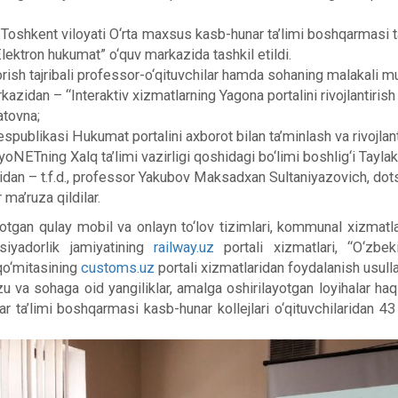
oshkent viloyati O‘rta maxsus kasb-hunar ta’limi boshqarmasi tar
ektron hukumat” o‘quv markazida tashkil etildi.
rish tajribali professor-o‘qituvchilar hamda sohaning malakali mut
rkazidan – “Interaktiv xizmatlarning Yagona portalini rivojlantiri
tovna;
ikasi Hukumat portalini axborot bilan ta’minlash va rivojlantir
yoNETning Xalq ta’limi vazirligi qoshidagi bo‘limi boshlig‘i Tay
etidan – t.f.d., professor Yakubov Maksadxan Sultaniyazovich, d
ma’ruza qildilar.
otgan qulay mobil va onlayn to‘lov tizimlari, kommunal xizmatlar
ksiyadorlik jamiyatining
railway.uz
portali xizmatlari, “O‘zbek
 qo‘mitasining
customs.uz
portali xizmatlaridan foydalanish usullar
 va sohaga oid yangiliklar, amalga oshirilayotgan loyihalar haqid
ta’limi boshqarmasi kasb-hunar kollejlari o‘qituvchilaridan 43 n