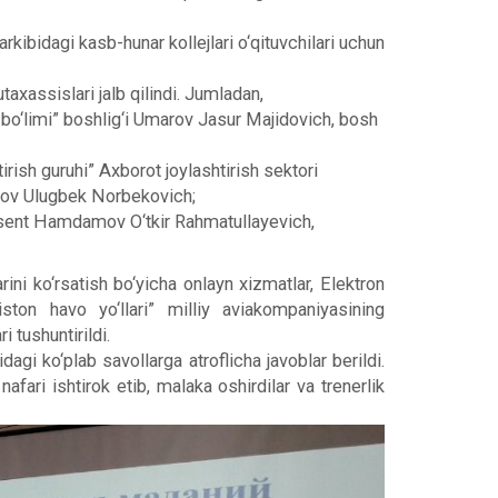
kibidagi kasb-hunar kollejlari o‘qituvchilari uchun
axassislari jalb qilindi. Jumladan,
sh bo‘limi” boshlig‘i Umarov Jasur Majidovich, bosh
ish guruhi” Axborot joylashtirish sektori
lakov Ulugbek Norbekovich;
otsent Hamdamov O‘tkir Rahmatullayevich,
ini ko‘rsatish bo‘yicha onlayn xizmatlar, Elektron
iston havo yo‘llari” milliy aviakompaniyasining
i tushuntirildi.
agi ko‘plab savollarga atroflicha javoblar berildi.
afari ishtirok etib, malaka oshirdilar va trenerlik