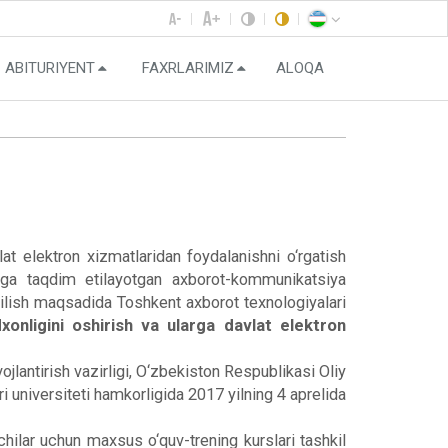
ABITURIYENT
FAXRLARIMIZ
ALOQA
at elektron xizmatlaridan foydalanishni o‘rgatish
oliga taqdim etilayotgan axborot-kommunikatsiya
b qilish maqsadida Toshkent axborot texnologiyalari
xonligini oshirish va ularga davlat elektron
lantirish vazirligi, O‘zbekiston Respublikasi Oliy
i universiteti hamkorligida 2017 yilning 4 aprelida
hilar uchun maxsus o‘quv-trening kurslari tashkil