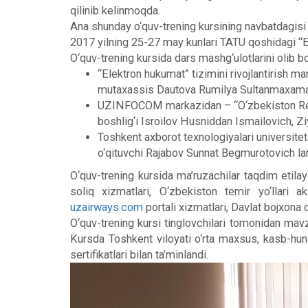
qilinib kelinmoqda.
Ana shunday o‘quv-trening kursining navbatdagisi T
2017 yilning 25-27 may kunlari TATU qoshidagi “El
O‘quv-trening kursida dars mashg‘ulotlarini olib bo
“Elektron hukumat” tizimini rivojlantirish ma
mutaxassis Dautova Rumilya Sultanmaxama
UZINFOCOM markazidan – “O‘zbekiston Respubl
boshlig‘i Isroilov Husniddan Ismailovich, Zi
Toshkent axborot texnologiyalari universit
o‘qituvchi Rajabov Sunnat Begmurotovich lar 
O‘quv-trening kursida ma’ruzachilar taqdim etilay
soliq xizmatlari, O‘zbekiston temir yo‘llari a
uzairways.com
portali xizmatlari, Davlat bojxona
O‘quv-trening kursi tinglovchilari tomonidan mavzu
Kursda Toshkent viloyati o‘rta maxsus, kasb-hunar 
sertifikatlari bilan ta’minlandi.