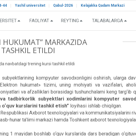
4-44
Yashil universitet
Qabul-2026
Kelajakka Qadam Markazi
ERSITET
FAOLIYAT
REYTING
TALABALARGA
N HUKUMAT” MARKAZIDA
TASHKIL ETILDI
navbatdagi trening kursi tashkil etildi
 subyektlarining kompyuter savodxonligini oshirish, ularga davl
i «Elektron hukumat» tizimi, uning mohiyati va vazifalari, ah
imkoniyatlari va afzalliklari borasidagi tushunchalarni keng targ‘i
va tadbirkorlik subyektlari xodimlarini kompyuter savod
o‘quv kurslarini tashkil etish”
loyihasi ishlab chiqilgan.
spublikasi Axborot texnologiyalari va kommunikatsiyalarini rivoj
kasb-hunar ta’limi markazi hamda Toshkent axborot texnologiyalar
ing 1 mayidan boshlab o‘quv kurslarida dars beradigan o‘qituvc