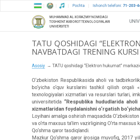
Pochta
Ishonch telefoni:
71-203-4
MUHAMMAD AL-XORAZMIY NOMIDAGI
UNIV
TOSHKENT AXBOROT TEXNOLOGIYALARI
UNIVERSITETI
TATU QOSHIDAGI “ELEKTRO
NAVBATDAGI TRENING KURSI 
Asosiy
TATU qoshidagi “Elektron hukumat” markazida 
O‘zbekiston Respublikasida aholi va tadbirkorlik
bo‘yicha o‘quv kurslarini tashkil qilish orqal
texnologiyalari xizmatlari va resurslari turlari, 
universitetida
“Respublika hududlarida aholi 
xizmatlaridan foydalanishni o‘rgatish bo‘yicha 
Loyihani amalga oshirish maqsadida O‘zbekiston Re
va o‘rta maxsus ta’lim vazirligining O‘rta maxsus 
Qo‘shma qaror tasdiqlandi.
Mazkur Qo‘shma qaror ijrosiga muvofiq, 2017 yiln