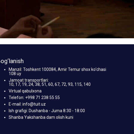
og‘lanish
Manzil: Toshkent 100084, Amir Temur shox ko‘chasi
108 uy
Jamoat transportlari:
10, 17, 19, 24, 38, 51, 60, 67, 72, 93, 115, 140
Virtual qabulxona
Telefon: +998 71 238 55 55
E-mail: info@tuit.uz
Ish grafigi: Dushanba - Juma 8:30 - 18:00
Shanba Yakshanba dam olish kuni