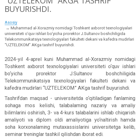
“UZTELEKOM” AKGA TASHRIF
BUYURISHDI.
Asosiy
Muhammad al-Xorazmiy nomidagi Toshkent axborot texnologiyalari
universiteti o‘quv ishlari bo‘yicha prorektor J.Sultanov boshchiligida
Telekommunikatsiya texnologiyalari fakulteti dekani va kafedra mudirlari
“UZTELEKOM” AKga tashrif buyurishdi.
2024-yil 4-aprel kuni Muhammad al-Xorazmiy nomidagi
Toshkent axborot texnologiyalari universiteti o‘quv ishlari
bo‘yicha prorektor J.Sultanov boshchiligida
Telekommunikatsiya texnologiyalari fakulteti dekani va
kafedra mudirlari “UZTELEKOM” AKga tashrif buyurishdi.
Tashrifdan maqsad - universitetda o‘qitiladigan fanlarning
sohaga mos kelishi, talabalarning nazariy va amaliy
bilimlarini oshirish, 3- va 4-kurs talabalarini ishlab chiqarish
amaliyoti va diplom oldi amaliyotiga yo‘naltirish hamda
soha korxonalarning mutaxassislarini universitetga kelib,
seminar treninglar tashkil qilishdan iborat edi.