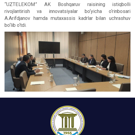
“UZTELEKOM” AK Boshqaruv raisining istiqbolli
rivojlantirish va innovatsiyalar bo‘yicha o‘rinbosari
A.Arifdjanov hamda mutaxassis kadrlar bilan uchrashuv
bo‘lib o‘tdi.