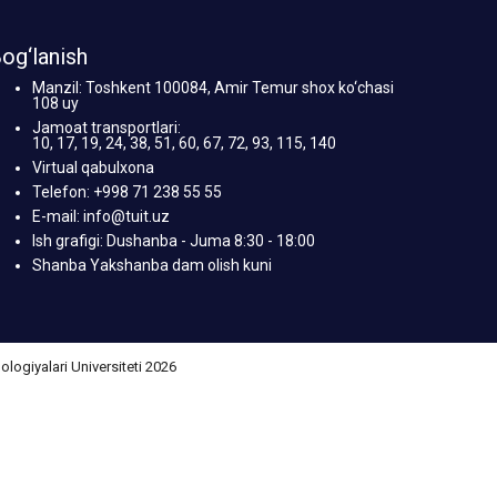
og‘lanish
Manzil: Toshkent 100084, Amir Temur shox ko‘chasi
108 uy
Jamoat transportlari:
10, 17, 19, 24, 38, 51, 60, 67, 72, 93, 115, 140
Virtual qabulxona
Telefon: +998 71 238 55 55
E-mail: info@tuit.uz
Ish grafigi: Dushanba - Juma 8:30 - 18:00
Shanba Yakshanba dam olish kuni
giyalari Universiteti 2026