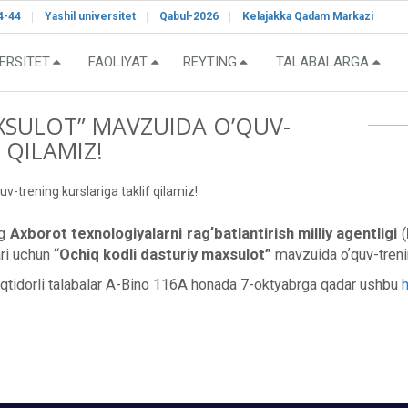
4-44
Yashil universitet
Qabul-2026
Kelajakka Qadam Markazi
ERSITET
FAOLIYAT
REYTING
TALABALARGA
XSULOT” MAVZUIDA OʼQUV-
 QILAMIZ!
v-trening kurslariga taklif qilamiz!
ng
Аxborot texnologiyalarni ragʼbatlantirish milliy agentligi
(
ri uchun “
Ochiq kodli dasturiy maxsulot”
mavzuida oʼquv-trenin
n iqtidorli talabalar А-Bino 116А honada 7-oktyabrga qadar ushbu
h