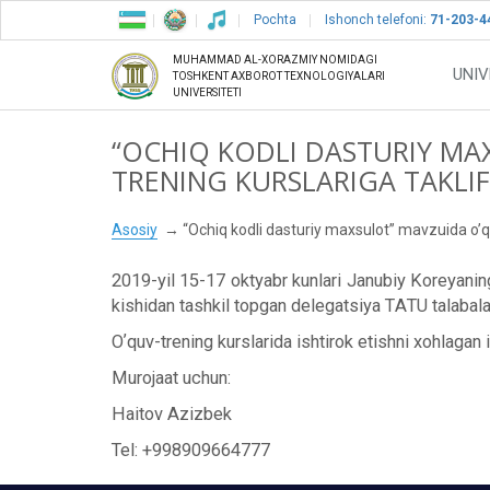
Pochta
Ishonch telefoni:
71-203-4
MUHAMMAD AL-XORAZMIY NOMIDAGI
UNIV
TOSHKENT AXBOROT TEXNOLOGIYALARI
UNIVERSITETI
“OCHIQ KODLI DASTURIY MA
TRENING KURSLARIGA TAKLIF
Asosiy
“Ochiq kodli dasturiy maxsulot” mavzuida oʼqu
2019-yil 15-17 oktyabr kunlari Janubiy Koreyani
kishidan tashkil topgan delegatsiya TАTU talabala
Oʼquv-trening kurslarida ishtirok etishni xohlaga
Murojaat uchun:
Haitov Аzizbek
Tel: +998909664777