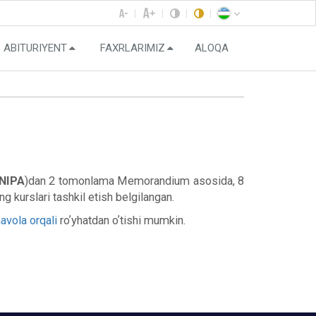
ABITURIYENT
FAXRLARIMIZ
ALOQA
NIPA
)dan 2 tomonlama Memorandium asosida, 8
g kurslari tashkil etish belgilangan.
avola orqali
roʼyhatdan oʼtishi mumkin.