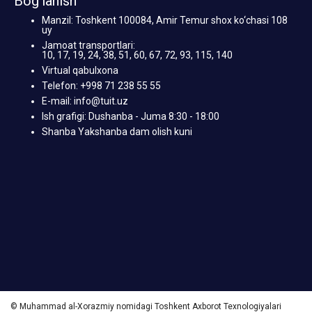
Bog‘lanish
Manzil: Toshkent 100084, Amir Temur shox ko‘chasi 108
uy
Jamoat transportlari:
10, 17, 19, 24, 38, 51, 60, 67, 72, 93, 115, 140
Virtual qabulxona
Telefon: +998 71 238 55 55
E-mail: info@tuit.uz
Ish grafigi: Dushanba - Juma 8:30 - 18:00
Shanba Yakshanba dam olish kuni
© Muhammad al-Xorazmiy nomidagi Toshkent Axborot Texnologiyalari