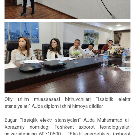
Oliy ta’lim muassasasi bitiruvchilari “Issiqlik elektr
stansiyalari” AJda diplom ishini himoya qildilar
Bugun “Issiqlik elektr stansiyalari” AJda Muhammad al-
Xorazmiy nomidagi Toshkent axborot texnologiyalari
universitetining 60710600 - “Elektr energetikasi (axborot