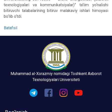
texnologiyalari va kommunikatsiyalar)” ta’lim yo‘nalishi
bitiruvchi talabalarining bitiruv malakaviy ishlari himoyasi
bo‘lib o‘tdi.
Batafsil
Muhammad al-Xorazmiy nomidagi Toshkent Axborot
Texnologiyalari Universiteti