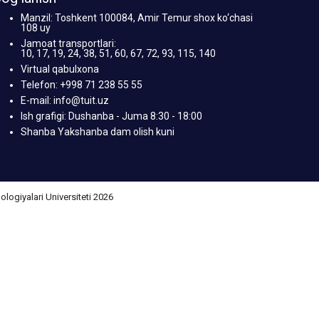
Manzil: Toshkent 100084, Amir Temur shox ko‘chasi
108 uy
Jamoat transportlari:
10, 17, 19, 24, 38, 51, 60, 67, 72, 93, 115, 140
Virtual qabulxona
Telefon: +998 71 238 55 55
E-mail: info@tuit.uz
Ish grafigi: Dushanba - Juma 8:30 - 18:00
Shanba Yakshanba dam olish kuni
giyalari Universiteti 2026