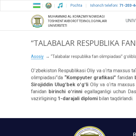
Pochta
Ishonch telefoni:
71-203-4
MUHAMMAD AL-XORAZMIY NOMIDAGI
UNIV
TOSHKENT AXBOROT TEXNOLOGIYALARI
UNIVERSITETI
“TALABALAR RESPUBLIKA FAN 
Asosiy
“Talabalar respublika fan olimpiadasi” gʻolibla
Oʻzbekiston Respublikasi Oliy va oʻrta maxsus taʼl
olimpiadasi”da
“Kompyuter grafikasi”
fanidan
Sirojiddin Ulugʻbek oʻgʻli
Oliy va oʻrta maxsus t
fanidan
birinchi oʻrinni
egallaganligi uchun Dast
vazirligining
1-darajali diplomi
bilan taqdirlandi.
B