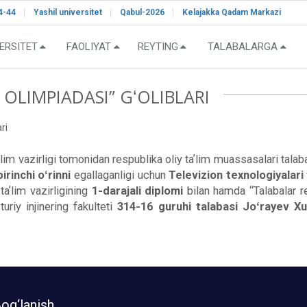
4-44
Yashil universitet
Qabul-2026
Kelajakka Qadam Markazi
ERSITET
FAOLIYAT
REYTING
TALABALARGA
OLIMPIADASI” GʻOLIBLARI
ri
im vazirligi tomonidan respublika oliy taʼlim muassasalari talabal
birinchi oʻrinni
egallaganligi uchun
Televizion texnologiyalari
aʼlim vazirligining
1-darajali diplomi
bilan hamda “Talabalar r
uriy injinering fakulteti
314-16 guruhi talabasi Joʻrayev Xu
og‘lanish