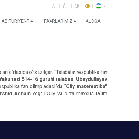
ABITURIYENT
FAXRLARIMIZ
ALOQA
ari oʻrtasida oʻtkazilgan “Talabalar respublika fan
 fakulteti 514-16 guruhi talabasi Ubaydullayev
espublika fan olimpiadasi”da
“Oliy matematika”
rshid Adham oʻgʻli
Oliy va oʻrta maxsus taʼlim