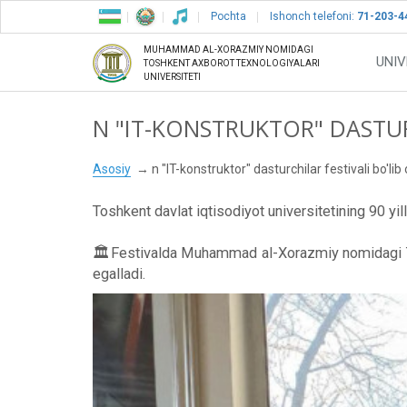
Pochta
Ishonch telefoni:
71-203-4
MUHAMMAD AL-XORAZMIY NOMIDAGI
UNIV
TOSHKENT AXBOROT TEXNOLOGIYALARI
UNIVERSITETI
N "IT-KONSTRUKTOR" DASTURC
Asosiy
n "IT-konstruktor" dasturchilar festivali bo'lib o
Toshkent davlat iqtisodiyot universitetining 90 yilli
🏛Festivalda Muhammad al-Xorazmiy nomidagi Tosh
egalladi.