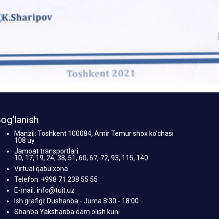
og‘lanish
Manzil: Toshkent 100084, Amir Temur shox ko‘chasi
108 uy
Jamoat transportlari:
10, 17, 19, 24, 38, 51, 60, 67, 72, 93, 115, 140
Virtual qabulxona
Telefon: +998 71 238 55 55
E-mail: info@tuit.uz
Ish grafigi: Dushanba - Juma 8:30 - 18:00
Shanba Yakshanba dam olish kuni