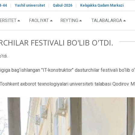
4-44
Yashil universitet
Qabul-2026
Kelajakka Qadam Markazi
ERSITET
FAOLIYAT
REYTING
TALABALARGA
HILAR FESTIVALI BO'LIB O'TDI.
'tdi.
giga bag‘ishlangan "IT-konstruktor" dasturchilar festivali bo‘lib o‘
kent axborot texnologiyalari universiteti talabasi Qodirov M