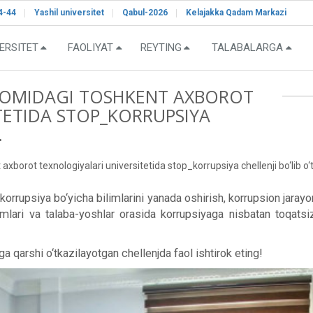
4-44
Yashil universitet
Qabul-2026
Kelajakka Qadam Markazi
ERSITET
FAOLIYAT
REYTING
TALABALARGA
OMIDAGI TOSHKENT AXBOROT
TETIDA STOP_KORRUPSIYA
.
rot texnologiyalari universitetida stop_korrupsiya chellenji bo‘lib o
rupsiya bo‘yicha bilimlarini yanada oshirish, korrupsion jarayonl
dimlari va talaba-yoshlar orasida korrupsiyaga nisbatan toqatsiz
 qarshi o‘tkazilayotgan chellenjda faol ishtirok eting!