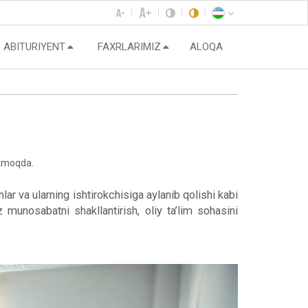
ABITURIYENT
FAXRLARIMIZ
ALOQA
‘tmoqda.
ar va ularning ishtirokchisiga aylanib qolishi kabi
 munosabatni shakllantirish, oliy ta’lim sohasini