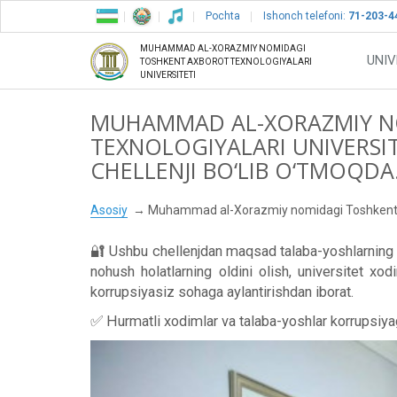
Pochta
Ishonch telefoni:
71-203-4
MUHAMMAD AL-XORAZMIY NOMIDAGI
UNIV
TOSHKENT AXBOROT TEXNOLOGIYALARI
UNIVERSITETI
MUHAMMAD AL-XORAZMIY N
TEXNOLOGIYALARI UNIVERSI
CHELLENJI BO‘LIB O‘TMOQDA
Asosiy
Muhammad al-Xorazmiy nomidagi Toshkent axbo
🔐 Ushbu chellenjdan maqsad talaba-yoshlarning kor
nohush holatlarning oldini olish, universitet xo
korrupsiyasiz sohaga aylantirishdan iborat.
✅ Hurmatli xodimlar va talaba-yoshlar korrupsiyaga