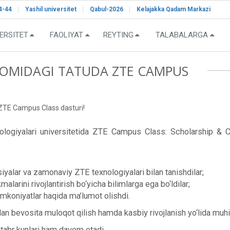
4-44
Yashil universitet
Qabul-2026
Kelajakka Qadam Markazi
ERSITET
FAOLIYAT
REYTING
TALABALARGA
OMIDAGI TATUDA ZTE CAMPUS
E Campus Class dasturi!
nologiyalari universitetida ZTE Campus Class: Scholarship 
alar va zamonaviy ZTE texnologiyalari bilan tanishdilar;
larini rivojlantirish bo‘yicha bilimlarga ega bo‘ldilar;
mkoniyatlar haqida ma’lumot olishdi.
n bevosita muloqot qilish hamda kasbiy rivojlanish yo‘lida muhim 
ntabr kunlari ham davom etadi.