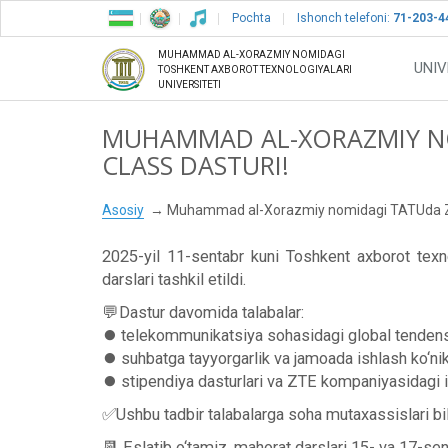
Pochta
Ishonch telefoni:
71-203-4
MUHAMMAD AL-XORAZMIY NOMIDAGI
UNIV
TOSHKENT AXBOROT TEXNOLOGIYALARI
UNIVERSITETI
MUHAMMAD AL-XORAZMIY N
CLASS DASTURI!
Asosiy
Muhammad al-Xorazmiy nomidagi TATUda ZT
2025-yil 11-sentabr kuni Toshkent axborot tex
darslari tashkil etildi.
💬Dastur davomida talabalar:
⏺ telekommunikatsiya sohasidagi global tendensiy
⏺ suhbatga tayyorgarlik va jamoada ishlash ko‘nikma
⏺ stipendiya dasturlari va ZTE kompaniyasidagi i
✅Ushbu tadbir talabalarga soha mutaxassislari bila
📆 Eslatib o‘tamiz, mahorat darslari 15- va 17-se