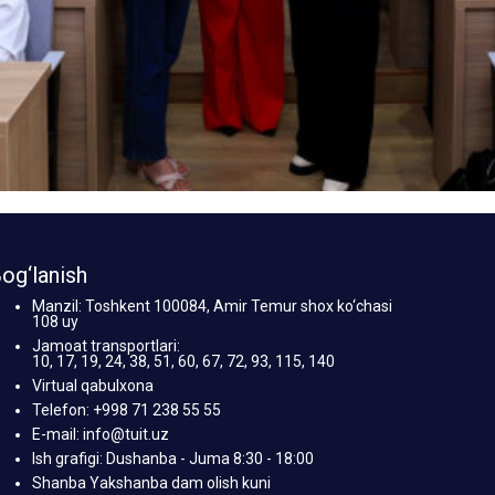
og‘lanish
Manzil: Toshkent 100084, Amir Temur shox ko‘chasi
108 uy
Jamoat transportlari:
10, 17, 19, 24, 38, 51, 60, 67, 72, 93, 115, 140
Virtual qabulxona
Telefon: +998 71 238 55 55
E-mail: info@tuit.uz
Ish grafigi: Dushanba - Juma 8:30 - 18:00
Shanba Yakshanba dam olish kuni