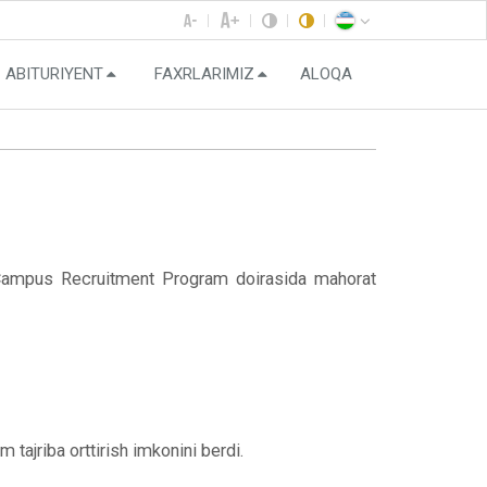
ABITURIYENT
FAXRLARIMIZ
ALOQA
& Campus Recruitment Program doirasida mahorat
tajriba orttirish imkonini berdi.