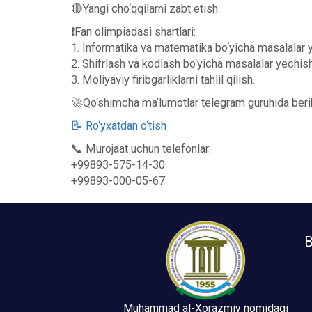
🔴Yangi cho‘qqilarni zabt etish.
❗️Fan olimpiadasi shartlari:
1. Informatika va matematika bo‘yicha masalalar 
2. Shifrlash va kodlash bo‘yicha masalalar yechish
3. Moliyaviy firibgarliklarni tahlil qilish.
🚀Qo‘shimcha ma’lumotlar telegram guruhida berib
📝 Ro‘yxatdan o‘tish
📞 Murojaat uchun telefonlar:
+99893-575-14-30
+99893-000-05-67
B
Muhammad al-Xorazmiy nomidagi