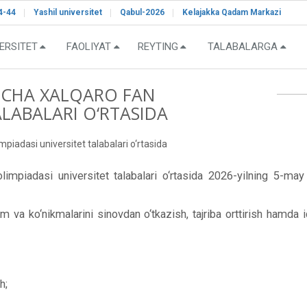
4-44
Yashil universitet
Qabul-2026
Kelajakka Qadam Markazi
ERSITET
FAOLIYAT
REYTING
TALABALARGA
YICHA XALQARO FAN
ALABALARI O‘RTASIDA
mpiadasi universitet talabalari o‘rtasida
limpiadasi universitet talabalari o‘rtasida 2026-yilning 5-may
m va ko‘nikmalarini sinovdan o‘tkazish, tajriba orttirish hamda iq
h;