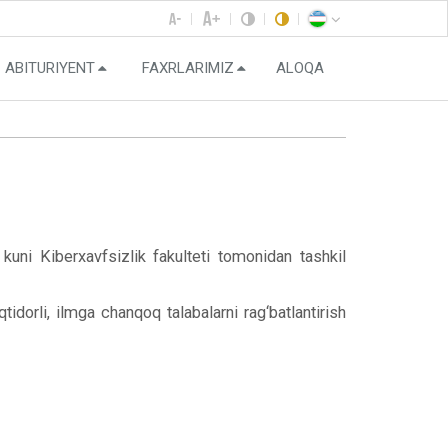
ABITURIYENT
FAXRLARIMIZ
ALOQA
 kuni Kiberxavfsizlik fakulteti tomonidan tashkil
tidorli, ilmga chanqoq talabalarni rag‘batlantirish