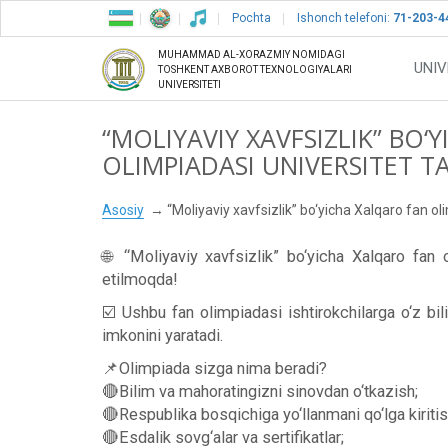
Pochta
Ishonch telefoni:
71-203-4
MUHAMMAD AL-XORAZMIY NOMIDAGI
UNIV
TOSHKENT AXBOROT TEXNOLOGIYALARI
UNIVERSITETI
“MOLIYAVIY XAVFSIZLIK” BO‘
OLIMPIADASI UNIVERSITET T
Asosiy
“Moliyaviy xavfsizlik” bo‘yicha Xalqaro fan oli
🌐 “Moliyaviy xavfsizlik” bo‘yicha Xalqaro fan o
etilmoqda!
☑️ Ushbu fan olimpiadasi ishtirokchilarga o‘z bili
imkonini yaratadi.
📌Olimpiada sizga nima beradi?
🔴Bilim va mahoratingizni sinovdan o‘tkazish;
🔴Respublika bosqichiga yo‘llanmani qo‘lga kiritis
🔴Esdalik sovg‘alar va sertifikatlar;