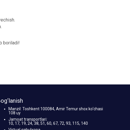
yechish.
.
 boriladi!
og‘lanish
Manzil: Toshkent 100084, Amir Temur shox ko‘chasi
108 uy
Jamoat transportlari:
10, 17, 19, 24, 38, 51, 60, 67, 72, 93, 115, 140
Virtual qabulxona