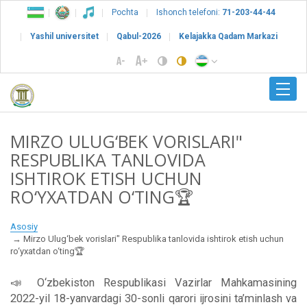
Pochta
Ishonch telefoni:
71-203-44-44
Yashil universitet
Qabul-2026
Kelajakka Qadam Markazi
MIRZO ULUG‘BEK VORISLARI"
RESPUBLIKA TANLOVIDA
ISHTIROK ETISH UCHUN
RO‘YXATDAN O‘TING🏆
Asosiy
Mirzo Ulug‘bek vorislari" Respublika tanlovida ishtirok etish uchun
ro‘yxatdan o‘ting🏆
📣 O‘zbekiston Respublikasi Vazirlar Mahkamasining
2022-yil 18-yanvardagi 30-sonli qarori ijrosini ta’minlash va