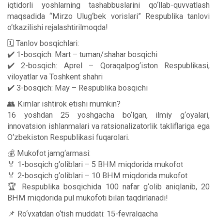
iqtidorli yoshlarning tashabbuslarini qo‘llab-quvvatlash
maqsadida “Mirzo Ulug‘bek vorislari” Respublika tanlovi
o‘tkazilishi rejalashtirilmoqda!
🗓 Tanlov bosqichlari:
✔️ 1-bosqich: Mart – tuman/shahar bosqichi
✔️ 2-bosqich: Aprel – Qoraqalpog‘iston Respublikasi,
viloyatlar va Toshkent shahri
✔️ 3-bosqich: May – Respublika bosqichi
👥 Kimlar ishtirok etishi mumkin?
16 yoshdan 25 yoshgacha bo‘lgan, ilmiy g‘oyalari,
innovatsion ishlanmalari va ratsionalizatorlik takliflariga ega
O‘zbekiston Respublikasi fuqarolari.
💰 Mukofot jamg‘armasi:
🏅 1-bosqich g‘oliblari – 5 BHM miqdorida mukofot
🏅 2-bosqich g‘oliblari – 10 BHM miqdorida mukofot
🏆 Respublika bosqichida 100 nafar g‘olib aniqlanib, 20
BHM miqdorida pul mukofoti bilan taqdirlanadi!
📌 Ro‘yxatdan o‘tish muddati: 15-fevralgacha