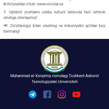
🌐 Ro‘yxatdan o‘tish: www.vorislar.uz
‼️ Iqtidorli yoshlarni ushbu nufuzli tanlovda faol ishtirok
etishga chorlaymiz!
📢 Do‘stlaringiz bilan ulashing va imkoniyatni qo‘ldan boy
bermang!
Muhammad al-Xorazmiy nomidagi Toshkent Axborot
Texnologiyalari Universiteti