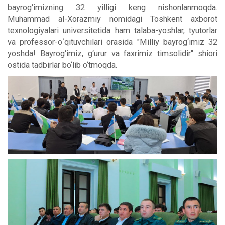
bayrog‘imizning 32 yilligi keng nishonlanmoqda.
Muhammad al-Xorazmiy nomidagi Toshkent axborot
texnologiyalari universitetida ham talaba-yoshlar, tyutorlar
va professor-oʻqituvchilari orasida "Milliy bayrog‘imiz 32
yoshda! Bayrog‘imiz, g‘urur va faxrimiz timsolidir" shiori
ostida tadbirlar bo‘lib o‘tmoqda.