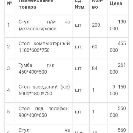
Наименование
Ед.
Кол-
№
Цена
товара
Изм.
во
Стул п/м на
190
1
шт
200
металлокаркасе
000
Стол компьютерный
455
2
шт.
60
1100*600*750
000
Тумба п/к
261
3
шт
84
450*400*500
000
Стол заседаний (к.с)
9 150
4
шт
1
5000*1800*750
000
Стол под телефон
550
5
шт
1
900*400*650
000
Стул на
560