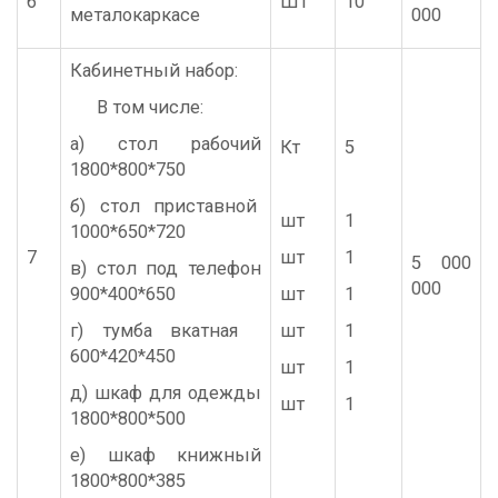
6
Шт
10
металокаркасе
000
Кабинетный набор:
В том числе:
а) стол рабочий
Кт
5
1800*800*750
б) стол приставной
шт
1
1000*650*720
7
шт
1
5 000
в) стол под телефон
000
900*400*650
шт
1
г) тумба вкатная
шт
1
600*420*450
шт
1
д) шкаф для одежды
шт
1
1800*800*500
е) шкаф книжный
1800*800*385