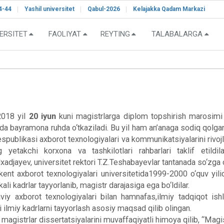
4-44
Yashil universitet
Qabul-2026
Kelajakka Qadam Markazi
ERSITET
FAOLIYAT
REYTING
TALABALARGA
2018 yil
20 iyun
kuni magistrlarga diplom topshirish marosimi b
shda bayramona ruhda o‘tkaziladi. Bu yil ham an’anaga sodiq qol
spublikasi axborot texnologiyalari va kommunikatsiyalarini rivojla
yetakchi korxona va tashkilotlari rahbarlari taklif etildi
adjayev, universitet rektori T.Z.Teshabayevlar tantanada so‘zga ch
kent axborot texnologiyalari universitetida1999-2000 o‘quv yili
ali kadrlar tayyorlanib, magistr darajasiga ega bo‘ldilar.
 axborot texnologiyalari bilan hamnafas,ilmiy tadqiqot ishla
 ilmiy kadrlarni tayyorlash asosiy maqsad qilib olingan.
 magistrlar dissertatsiyalarini muvaffaqiyatli himoya qilib, “Magi