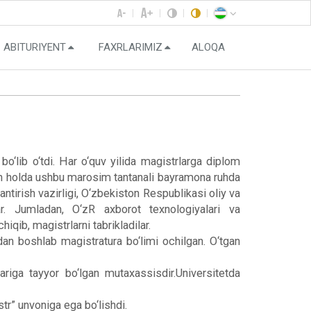
ABITURIYENT
FAXRLARIMIZ
ALOQA
o‘lib o‘tdi. Har o‘quv yilida magistrlarga diplom
gan holda ushbu marosim tantanali bayramona ruhda
ntirish vazirligi, O‘zbekiston Respublikasi oliy va
lar. Jumladan, O‘zR axborot texnologiyalari va
iqib, magistrlarni tabrikladilar.
dan boshlab magistratura bo‘limi ochilgan. O‘tgan
riga tayyor bo‘lgan mutaxassisdir.Universitetda
str” unvoniga ega bo‘lishdi.