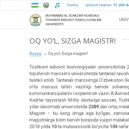
Pochta
Ishonch telefoni:
71-203-4
MUHAMMAD AL-XORAZMIY NOMIDAGI
UNIV
TOSHKENT AXBOROT TEXNOLOGIYALARI
UNIVERSITETI
OQ YO‘L, SIZGA MAGISTR!
Asosiy
Oq yo‘l, Sizga magistr!
Toshkent axborot texnologiyalari universitetida 
topshirish marosimi universitetda tantanali ravi
tashkil etildi. Tantanali marosimga O‘zbekiston Re
o‘rta maxsus ta’lim vazirligi hamda sohaning 
kommunikatsiyalarini rivojlantirish vaziri A.Axmedx
Kadrlar tayyorlash Milliy dasturiga asosan, Tosh
yillar davomida universitetda
2389
dan ortiq malak
Magistr – bu keng ilmga ega bo‘lgan, zamonaviy
magistrlarga bilim berish borasida yuqori malakali
2018 yilda
10
ta mutaxassislik bo‘yicha
104
nafar