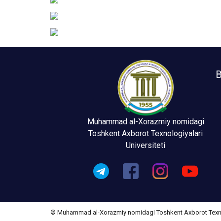
B
Muhammad al-Xorazmiy nomidagi
Toshkent Axborot Texnologiyalari
Universiteti
© Muhammad al-Xorazmiy nomidagi Toshkent Axborot Texnolo