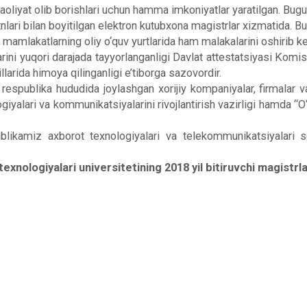
y faoliyat olib borishlari uchun hamma imkoniyatlar yaratilgan. Bu
atnlari bilan boyitilgan elektron kutubxona magistrlar xizmatida. B
iy mamlakatlarning oliy o‘quv yurtlarida ham malakalarini oshirib k
larini yuqori darajada tayyorlanganligi Davlat attestatsiyasi Komis
llarida himoya qilinganligi e’tiborga sazovordir.
spublika hududida joylashgan xorijiy kompaniyalar, firmalar va ba
giyalari va kommunikatsiyalarini rivojlantirish vazirligi hamda
blikamiz axborot texnologiyalari va telekommunikatsiyalari so
xnologiyalari universitetining 2018 yil bitiruvchi magistrla