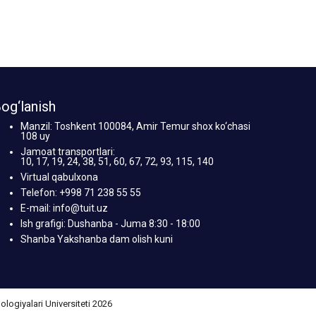
og‘lanish
Manzil: Toshkent 100084, Amir Temur shox ko‘chasi
108 uy
Jamoat transportlari:
10, 17, 19, 24, 38, 51, 60, 67, 72, 93, 115, 140
Virtual qabulxona
Telefon: +998 71 238 55 55
E-mail: info@tuit.uz
Ish grafigi: Dushanba - Juma 8:30 - 18:00
Shanba Yakshanba dam olish kuni
giyalari Universiteti 2026