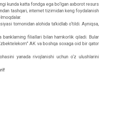
gungi kunda katta fondga ega bo‘lgan axborot resurs
undan tashqari, internet tizimidan keng foydalanish
elmoqdalar.
siyasi tomonidan alohida ta’kidlab o‘tildi. Ayniqsa,
nklarning filiallari bilan hamkorlik qiladi. Bular
 “O‘zbektelekom” AK va boshqa soxaga oid bir qator
hasini yanada rivojlanishi uchun o‘z ulushlarini
ri!