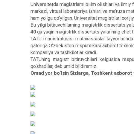
Universitetda magistrlarni bilim olishlari va ilmi
markazi, virtual laboratoriya ishlari va ma’ruza m
ham yo‘lga qo‘yilgan. Universitet magistrlari xorij
Bu yilgi bitiruvchilarning magistrlik dissertatsiya
40
ga yaqin magistrlik dissertatsiyalarining chet ti
TATU magistraturasi mutaxassislar tayyorlashda re
qatoriga O‘zbekiston respublikasi axborot texnolo
kompaniya va tashkilotlar kiradi.
TATUning magistr bitiruvchilari kelgusida respu
qo‘shadilar, deb umid bildiramiz.
Omad yor bo‘lsin Sizlarga, Toshkent axborot te