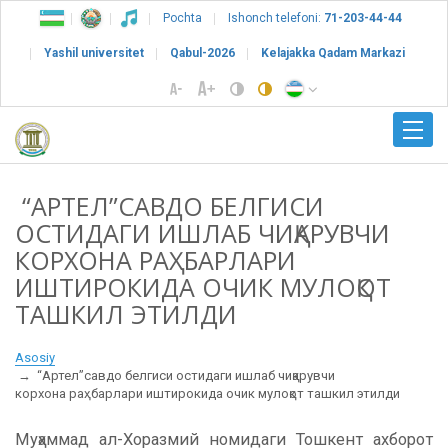
Pochta
Ishonch telefoni:
71-203-44-44
Yashil universitet
Qabul-2026
Kelajakka Qadam Markazi
“АРТЕЛ”САВДО БЕЛГИСИ
ОСТИДАГИ ИШЛАБ ЧИҚАРУВЧИ
КОРХОНА РАҲБАРЛАРИ
ИШТИРОКИДА ОЧИК МУЛОҚОТ
ТАШКИЛ ЭТИЛДИ
Asosiy
“Артел”савдо белгиси остидаги ишлаб чиқарувчи
корхона раҳбарлари иштирокида очик мулоқот ташкил этилди
Муҳаммад ал-Хоразмий номидаги Тошкент ахборот