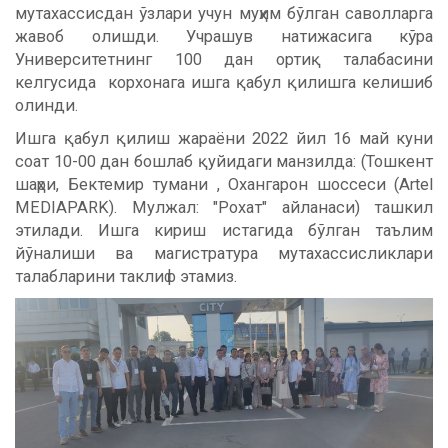
мутахассисдан ўзлари учун муҳим бўлган саволларга
жавоб олишди. Учрашув натижасига кўра
Университетнинг 100 дан ортиқ талабасини
келгусида корхонага ишга қабул қилишга келишиб
олинди.
Ишга қабул қилиш жараёни 2022 йил 16 май куни
соат 10-00 дан бошлаб қуйидаги манзилда: (Тошкент
шаҳри, Бектемир тумани , Охангарон шоссеси (Artel
MEDIAPARK). Мулжал: "Рохат" айланаси) ташкил
этилади. Ишга кириш истагида бўлган таълим
йўналиши ва магистратура мутахассисликлари
талабларини таклиф этамиз.