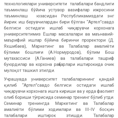
технологиялари университети талабалари бандлиги
таъминлаш бўйича устувор вазифалар ижросини
таъминлаш юзасидан Республикамиздаги энг
йирик иш берувчилардан бири бўлган “Артел”савдо
белгиси остидаги ишлаб чиқарувчи корхонага
университетимиз Ёшлар масалалари ва маънавий-
маърифий ишлар бўйича биринчи проректори (Д.
Яхшибаев), Маркетинг ва Талабалар амалиёти
бўлими бошлиғи (А.Нормуродов), бўлим Бош
мутахассиси (А.Ганиев) ва талабалари ташриф
буюрдилар ва корхона раҳбарлари иштирокида очик
мулоқот ташкил этилди.
Учрашувда университет талабаларининг қандай
қилиб “Артел”савдо белгиси остидаги ишлаб
чиқарувчи корхонага ишга кириши ва у ерда фаолият
олиб бориши тўғрисида семинар тренинг бўлиб утди.
Семинар тренингда Маркетинг ва Талабалар
амалиёти бўлими ходимлари ва III-IV босқич
талабалари иштирок этишди. Талабалар