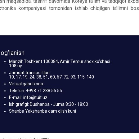
shish maqsadida, tashrif davomida Koreya ta’lim va tadqiqot axb
ektronika kompaniyasi tomonidan ishlab chiqilgan ta’limni bos
og‘lanish
Manzil: Toshkent 100084, Amir Temur shox ko‘chasi
108 uy
Jamoat transportlari:
10, 17, 19, 24, 38, 51, 60, 67, 72, 93, 115, 140
Virtual qabulxona
Telefon: +998 71 238 55 55
E-mail: info@tuit.uz
Ish grafigi: Dushanba - Juma 8:30 - 18:00
Shanba Yakshanba dam olish kuni