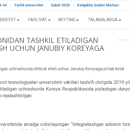
4-44
Yashil universitet
Qabul-2026
Kelajakka Qadam Markazi
ERSITET
FAOLIYAT
REYTING
TALABALARGA
ONIDAN TASHKIL ETILADIGAN
SH UCHUN JANUBIY KOREYAGA
digan uchrashuvda ishtirok etish uchun Janubiy Koreyaga jo‘nab ketdi
exnologiyalari universiteti vakillari tashrifi cho'gida 2019-yi
iladigan uchrashuvda Koreya Respublikasida joylashgan dunyoning
 rejalashtirilgan.
rsitetida amalga oshirilayotgan “Integrallashgan axborot tizimi”