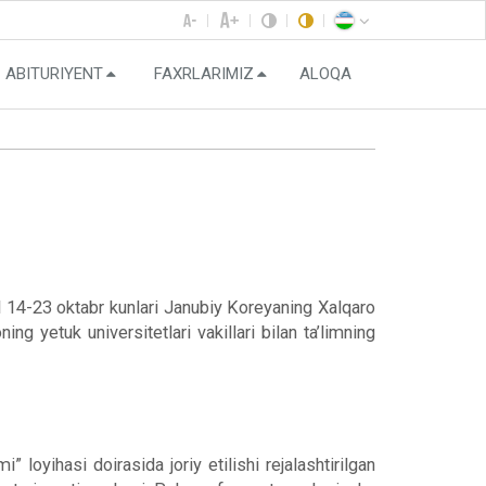
ABITURIYENT
FAXRLARIMIZ
ALOQA
l 14-23 oktabr kunlari Janubiy Koreyaning Xalqaro
 yetuk universitetlari vakillari bilan ta’limning
 loyihasi doirasida joriy etilishi rejalashtirilgan