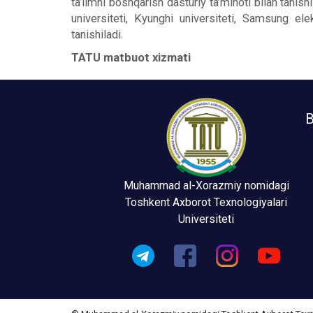
ta’limni boshqarish dasturiy ta’minoti bilan tani
universiteti, Kyunghi universiteti, Samsung el
tanishiladi.
TATU matbuot xizmati
B
Muhammad al-Xorazmiy nomidagi
Toshkent Axborot Texnologiyalari
Universiteti