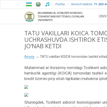
Pochta
Ishonch telefoni:
71-203-4
MUHAMMAD AL-XORAZMIY NOMIDAGI
UNIV
TOSHKENT AXBOROT TEXNOLOGIYALARI
UNIVERSITETI
TATU VAKILLARI KOICA TOM
UCHRASHUVDA ISHTIROK ETI
JO‘NAB KETDI
Asosiy
TATU vakillari KOICA tomonidan tashkil etila
Muhammad al-Xorazmiy nomidagi Toshkent axborot t
hamkorlik agentligi (KOICA) tomonidan tashkil et
kredit tizimini joriy etish tajribalari muhokma qilish
Shuningdek, Toshkent axborot texnologiyalari unive