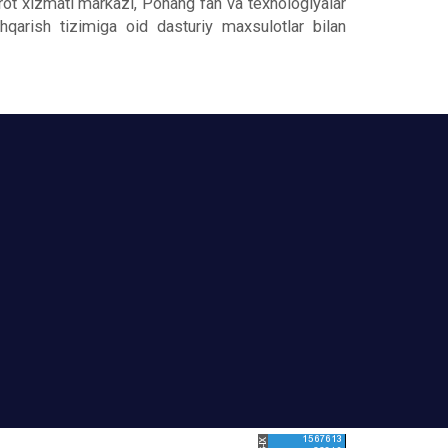
orot xizmati markazi, Pohang fan va texnologiyalar
hqarish tizimiga oid dasturiy maxsulotlar bilan