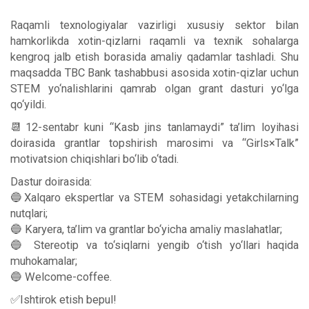
Raqamli texnologiyalar vazirligi xususiy sektor bilan
hamkorlikda xotin-qizlarni raqamli va texnik sohalarga
kengroq jalb etish borasida amaliy qadamlar tashladi. Shu
maqsadda TBC Bank tashabbusi asosida xotin-qizlar uchun
STEM yo‘nalishlarini qamrab olgan grant dasturi yo‘lga
qo‘yildi.
📆12-sentabr kuni “Kasb jins tanlamaydi” ta’lim loyihasi
doirasida grantlar topshirish marosimi va “Girls×Talk”
motivatsion chiqishlari bo‘lib o‘tadi.
Dastur doirasida:
🔵Xalqaro ekspertlar va STEM sohasidagi yetakchilarning
nutqlari;
🔵 Karyera, ta’lim va grantlar bo‘yicha amaliy maslahatlar;
🔵 Stereotip va to‘siqlarni yengib o‘tish yo‘llari haqida
muhokamalar;
🔵 Welcome-coffee.
✅Ishtirok etish bepul!