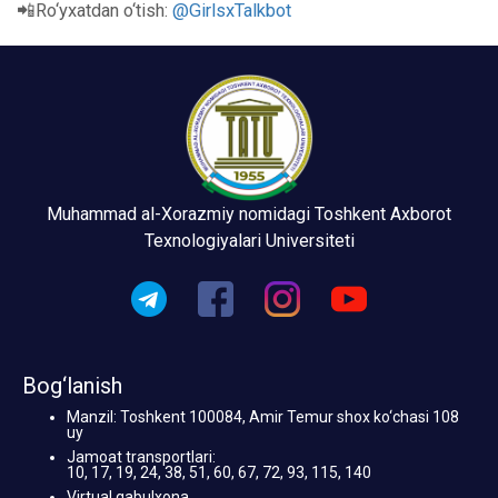
📲Ro‘yxatdan o‘tish:
@GirlsxTalkbot
Muhammad al-Xorazmiy nomidagi Toshkent Axborot
Texnologiyalari Universiteti
Bog‘lanish
Manzil: Toshkent 100084, Amir Temur shox ko‘chasi 108
uy
Jamoat transportlari:
10, 17, 19, 24, 38, 51, 60, 67, 72, 93, 115, 140
Virtual qabulxona