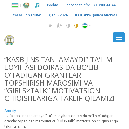
Pochta
Ishonch telefoni:
71-203-44-44
Yashil universitet
Qabul-2026
Kelajakka Qadam Markazi
“KASB JINS TANLAMAYDI” TA’LIM
LOYIHASI DOIRASIDA BO‘LIB
O‘TADIGAN GRANTLAR
TOPSHIRISH MAROSIMI VA
“GIRLS×TALK” MOTIVATSION
CHIQISHLARIGA TAKLIF QILAMIZ!
Asosiy
“Kasb jins tanlamaydi” ta’lim loyihasi doirasida bo‘lib o‘tadigan
grantlar topshirish marosimi va “Girls×Talk” motivatsion chiqishlariga
taklif qilamiz!