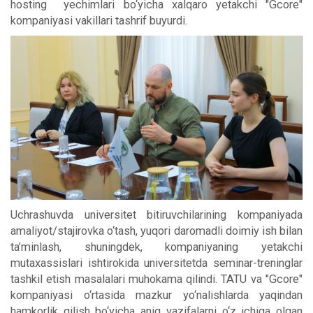
hosting yechimlari bo‘yicha xalqaro yetakchi "Gcore"
kompaniyasi vakillari tashrif buyurdi.
Uchrashuvda universitet bitiruvchilarining kompaniyada
amaliyot/stajirovka o‘tash, yuqori daromadli doimiy ish bilan
ta’minlash, shuningdek, kompaniyaning yetakchi
mutaxassislari ishtirokida universitetda seminar-treninglar
tashkil etish masalalari muhokama qilindi. TATU va "Gcore"
kompaniyasi o‘rtasida mazkur yo‘nalishlarda yaqindan
hamkorlik qilish bo‘yicha aniq vazifalarni o‘z ichiga olgan