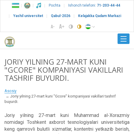
Pochta
Ishonch telefoni:
71-203-44-44
Yashil universitet
Qabul-2026
Kelajakka Qadam Markazi
JORIY YILNING 27-MART KUNI
"GCORE" KOMPANIYASI VAKILLARI
TASHRIF BUYURDI.
Asosiy
Joriy yilning 27-mart kuni "Gcore" kompaniyasi vakillari tashrif
buyurdi.
Joriy yilning 27-mart kuni Muhammad al-Xorazmiy
nomidagi Toshkent axborot texnologiyalari universitetiga
keng qamrovli bulutli xizmatlar, kontentni yetkazib berish,