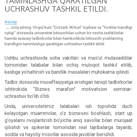
TAMINLASHGA QARATILGAN
UCHRASHUV TASHKIL ETILDI.
Asosiy
Joriy yilning 10-iyul kuni “Dolzarb 90 kun” loyihasi va “Yoshlar bandligi
oyligi” doirasida universitet bitiruvchilari uchun bir necha tashkilotlar
hamda xususiy tadbirkorlar bilan hamkorlikda bitiruvchi yoshlarning
bandligini taminlashga qaratilgan uchrashuv tashkil etildi.
Ushbu uchrashuvda soha vakillari va mas’ul mutasaddilar
tomonidan talabalar bilan ochiq muloqot tashkil etilib,
kasbga yo‘naltirish va bandlik masalalari muhokama qilindi.
Tadbir doirasida muvaffaqiyatga erishgan taniqli tadbirkorlar
ishtirokida “Biznes marafon” motivatsion seminar-
uchrashuv bo‘lib o‘tdi.
Unda, universitetimiz talabalari ish topishda duch
kelayotgan muammolar, o‘z biznesini boshlash, start up
g‘oyalarni rivojlantirish bo‘yicha aniq savollar bilan murojaat
qilishdi va spikerlar tomonidan real tajribalarga tayanib,
sodda va hayotiy misollar asosida javoblar berishdi.