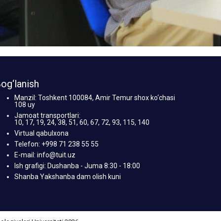
og‘lanish
Manzil: Toshkent 100084, Amir Temur shox ko‘chasi
108 uy
Jamoat transportlari:
10, 17, 19, 24, 38, 51, 60, 67, 72, 93, 115, 140
Virtual qabulxona
Telefon: +998 71 238 55 55
E-mail: info@tuit.uz
Ish grafigi: Dushanba - Juma 8:30 - 18:00
Shanba Yakshanba dam olish kuni