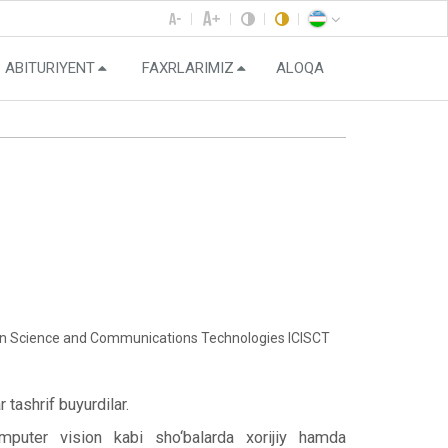
ABITURIYENT
FAXRLARIMIZ
ALOQA
ion Science and Communications Technologies ICISCT
tashrif buyurdilar.
Computer vision kabi sho‘balarda xorijiy hamda