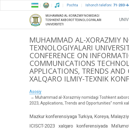
Pochta
Ishonch telefoni:
71-203-4
MUHAMMAD AL-XORAZMIY NOMIDAGI
UNIV
TOSHKENT AXBOROT TEXNOLOGIYALARI
UNIVERSITETI
MUHAMMAD AL-XORAZMIY N
TEXNOLOGIYALARI UNIVERSI
CONFERENCE ON INFORMATI
COMMUNICATIONS TECHNOLOG
APPLICATIONS, TRENDS AND
XALQARO ILMIY-TEXNIK KONFE
Asosiy
Muhammad al-Xorazmiy nomidagi Toshkent axborot t
2023, Applications, Trends and Opportunities” nomli xalq
Mazkur konferensiyaga Turkiya, Koreya, Malayziya,
ICISCT-2023 xalqaro konferensiyada Ma’lumotla