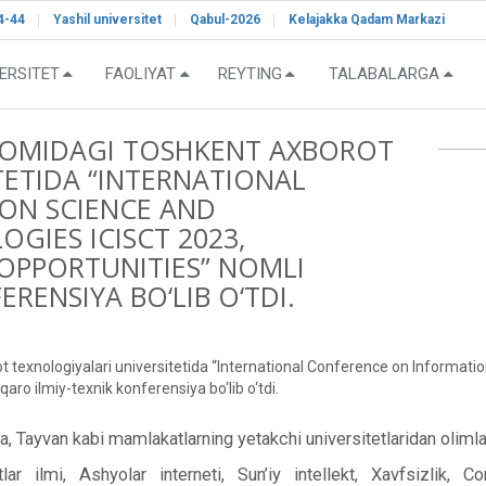
4-44
Yashil universitet
Qabul-2026
Kelajakka Qadam Markazi
ERSITET
FAOLIYAT
REYTING
TALABALARGA
OMIDAGI TOSHKENT AXBOROT
TETIDA “INTERNATIONAL
ON SCIENCE AND
IES ICISCT 2023,
 OPPORTUNITIES” NOMLI
RENSIYA BO‘LIB O‘TDI.
exnologiyalari universitetida “International Conference on Informat
aro ilmiy-texnik konferensiya bo‘lib o‘tdi.
 Tayvan kabi mamlakatlarning yetakchi universitetlaridan olimlar 
r ilmi, Ashyolar interneti, Sun’iy intellekt, Xavfsizlik, 