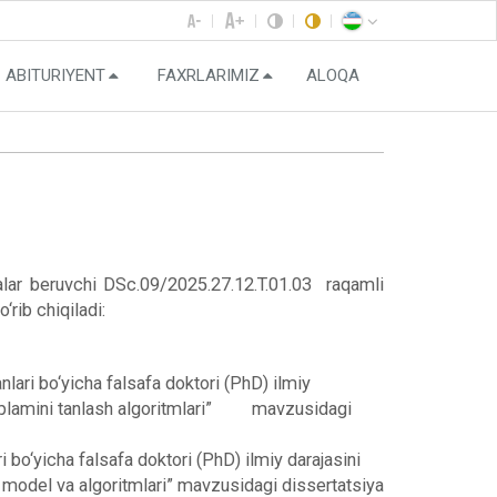
ABITURIYENT
FAXRLARIMIZ
ALOQA
jalar beruvchi DSc.09/2025.27.12.T.01.03 raqamli
rib chiqiladi:
lari bo‘yicha falsafa doktori (PhD) ilmiy
 to‘plamini tanlash algoritmlari” mavzusidagi
 bo‘yicha falsafa doktori (PhD) ilmiy darajasini
k model va algoritmlari” mavzusidagi dissertatsiya