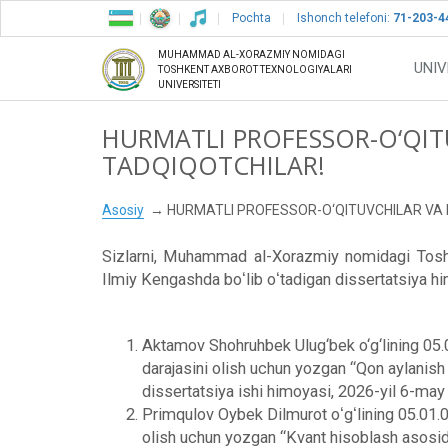
Pochta
Ishonch telefoni:
71-203-4
MUHAMMAD AL-XORAZMIY NOMIDAGI
UNIV
TOSHKENT AXBOROT TEXNOLOGIYALARI
UNIVERSITETI
HURMATLI PROFESSOR-О‘QIT
TADQIQOTCHILAR!
Asosiy
HURMATLI PROFESSOR-О‘QITUVCHILAR VA 
Sizlarni, Muhammad al-Xorazmiy nomidagi Toshken
Ilmiy Kengashda boʻlib oʻtadigan dissertatsiya him
Aktamov Shohruhbek Ulug‘bek o‘g‘lining 05.01
darajasini olish uchun yozgan “Qon aylanis
dissertatsiya ishi himoyasi, 2026-yil 6-may
Primqulov Oybek Dilmurot oʻgʻlining 05.01.03 
olish uchun yozgan “Kvant hisoblash asosida