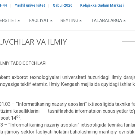
4-44
Yashil universitet
Qabul-2026
Kelajakka Qadam Markazi
ERSITET
FAOLIYAT
REYTING
TALABALARGA
UVCHILAR VA ILMIY
ILMIY TADQIQOTCHILAR!
t axborot texnologiyalari universiteti huzuridagi ilmiy dara
oyasiga taklif etamiz. Ilmiy Kengash majlisida quyidagi ishlar ko‘
.03 – “Informatikaning nazariy asoslari” ixtisosligida texnika fan
h tizimi kasalliklarini tasniflashda informatsion xususiyatlar
00
 soat 14
.
– “Informatikaning nazariy asoslari” ixtisosligida texnika fanlari
 ijtimoiy sektor faoliyati holatini baholashning mantiqiy-evristi