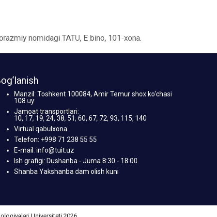
Xorazmiy nomidagi TATU, E bino, 101-xona.
og‘lanish
Manzil: Toshkent 100084, Amir Temur shox ko‘chasi
108 uy
Jamoat transportlari:
10, 17, 19, 24, 38, 51, 60, 67, 72, 93, 115, 140
Virtual qabulxona
Telefon: +998 71 238 55 55
E-mail: info@tuit.uz
Ish grafigi: Dushanba - Juma 8:30 - 18:00
Shanba Yakshanba dam olish kuni
giyalari Universiteti 2026