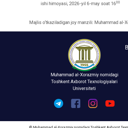
00
ishi himoyasi, 2026-yil 6-may soat 16
Majlis o‘tkaziladigan joy manzili: Muhammad al-
B
Muhammad al-Xorazmiy nomidagi
Toshkent Axborot Texnologiyalari
Universiteti
© Muhammad al-Xorazmiy nomidagi Toshkent Axborot Texnolo