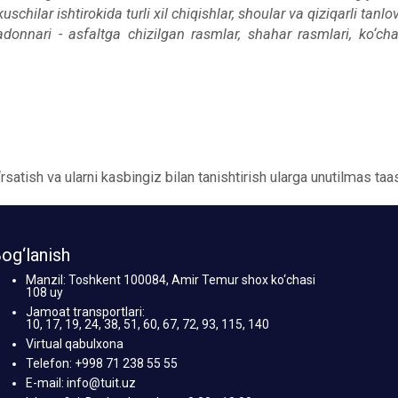
schilar ishtirokida turli xil chiqishlar, shoular va qiziqarli tanlo
donnari - asfaltga chizilgan rasmlar, shahar rasmlari, ko‘cha 
atish va ularni kasbingiz bilan tanishtirish ularga unutilmas taas
og‘lanish
Manzil: Toshkent 100084, Amir Temur shox ko‘chasi
108 uy
Jamoat transportlari:
10, 17, 19, 24, 38, 51, 60, 67, 72, 93, 115, 140
Virtual qabulxona
Telefon: +998 71 238 55 55
E-mail: info@tuit.uz