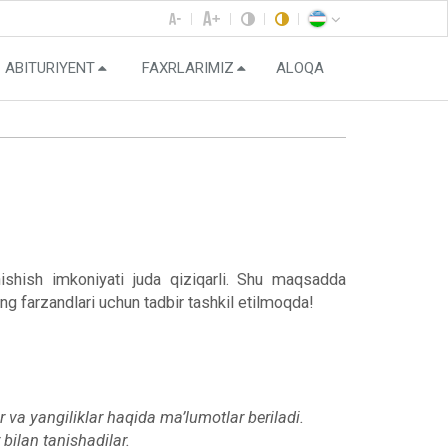
ABITURIYENT
FAXRLARIMIZ
ALOQA
nishish imkoniyati juda qiziqarli. Shu maqsadda
ng farzandlari uchun tadbir tashkil etilmoqda!
r va yangiliklar haqida ma’lumotlar beriladi.
 bilan tanishadilar.