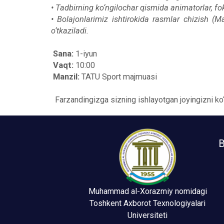
• Tadbirning ko‘ngilochar qismida animatorlar, foku
• Bolajonlarimiz ishtirokida rasmlar chizish (Ma
o‘tkaziladi.
Sana:
1-iyun
Vaqt:
10:00
Manzil:
TATU Sport majmuasi
Farzandingizga sizning ishlayotgan joyingizni ko‘rs
B
Muhammad al-Xorazmiy nomidagi
Toshkent Axborot Texnologiyalari
Universiteti