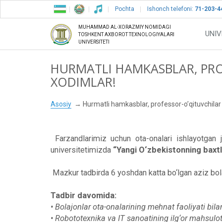
Pochta
Ishonch telefoni:
71-203-4
MUHAMMAD AL-XORAZMIY NOMIDAGI
UNIV
TOSHKENT AXBOROT TEXNOLOGIYALARI
UNIVERSITETI
HURMATLI HAMKASBLAR, PRO
XODIMLAR!
Asosiy
Hurmatli hamkasblar, professor-o’qituvchilar
Farzandlarimiz uchun ota-onalari ishlayotgan j
universitetimizda
“Yangi O‘zbekistonning baxtl
Mazkur tadbirda 6 yoshdan katta bo‘lgan aziz bolaj
Tadbir davomida:
• Bolajonlar ota-onalarining mehnat faoliyati bila
• Robototexnika va IT sanoatining ilg‘or mahsulotl