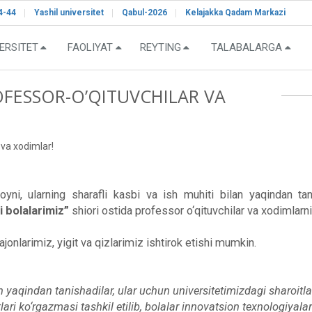
4-44
Yashil universitet
Qabul-2026
Kelajakka Qadam Markazi
ERSITET
FAOLIYAT
REYTING
TALABALARGA
FESSOR-O’QITUVCHILAR VA
 va xodimlar!
oyni, ularning sharafli kasbi va ish muhiti bilan yaqindan ta
i bolalarimiz”
shiori ostida professor o‘qituvchilar va xodimlarni
onlarimiz, yigit va qizlarimiz ishtirok etishi mumkin.
n yaqindan tanishadilar, ular uchun universitetimizdagi sharoitla
ari ko‘rgazmasi tashkil etilib, bolalar innovatsion texnologiyalar