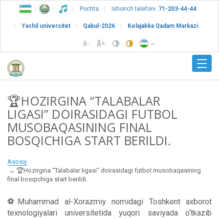
Pochta
Ishonch telefoni:
71-203-44-44
Yashil universitet
Qabul-2026
Kelajakka Qadam Markazi
🏆HOZIRGINA “TALABALAR
LIGASI” DOIRASIDAGI FUTBOL
MUSOBAQASINING FINAL
BOSQICHIGA START BERILDI.
Asosiy
🏆Hozirgina “Talabalar ligasi” doirasidagi futbol musobaqasining
final bosqichiga start berildi.
⚽️Muhammad al-Xorazmiy nomidagi Toshkent axborot
texnologiyalari universitetida yuqori saviyada o‘tkazib