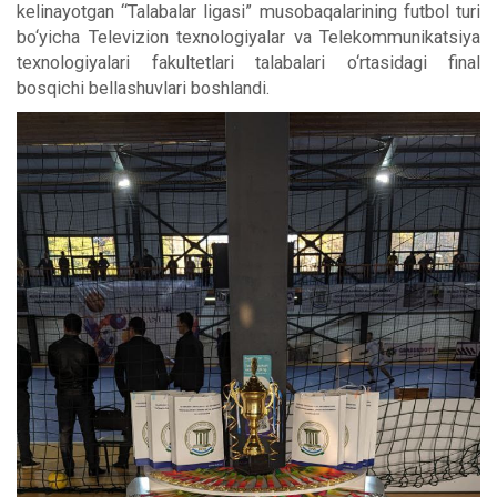
kelinayotgan “Talabalar ligasi” musobaqalarining futbol turi
bo‘yicha Televizion texnologiyalar va Telekommunikatsiya
texnologiyalari fakultetlari talabalari o‘rtasidagi final
bosqichi bellashuvlari boshlandi.