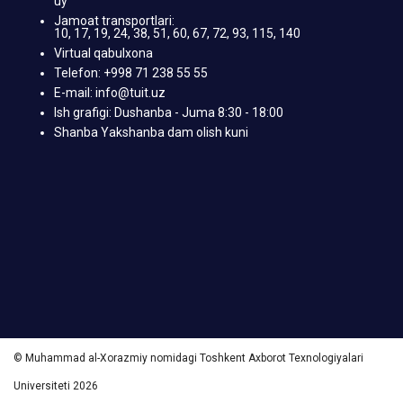
uy
Jamoat transportlari:
10, 17, 19, 24, 38, 51, 60, 67, 72, 93, 115, 140
Virtual qabulxona
Telefon: +998 71 238 55 55
E-mail: info@tuit.uz
Ish grafigi: Dushanba - Juma 8:30 - 18:00
Shanba Yakshanba dam olish kuni
© Muhammad al-Xorazmiy nomidagi Toshkent Axborot Texnologiyalari
Universiteti 2026