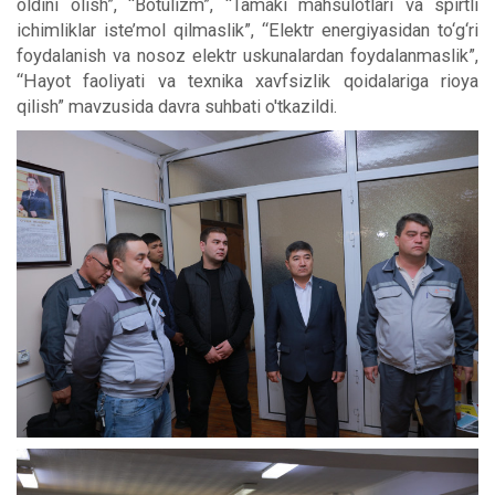
oldini olish”, “Botulizm”, “Tamaki mahsulotlari va spirtli
ichimliklar iste’mol qilmaslik”, “Elektr energiyasidan to‘g‘ri
foydalanish va nosoz elektr uskunalardan foydalanmaslik”,
“Hayot faoliyati va texnika xavfsizlik qoidalariga rioya
qilish” mavzusida davra suhbati o'tkazildi.