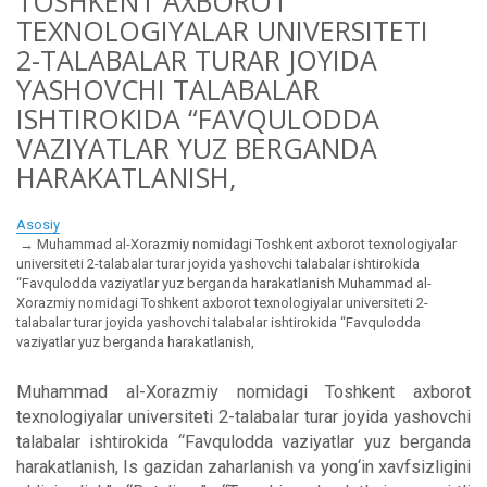
TOSHKENT AXBOROT
TEXNOLOGIYALAR UNIVERSITETI
2-TALABALAR TURAR JOYIDA
YASHOVCHI TALABALAR
ISHTIROKIDA “FAVQULODDA
VAZIYATLAR YUZ BERGANDA
HARAKATLANISH,
Asosiy
Muhammad al-Xorazmiy nomidagi Toshkent axborot texnologiyalar
universiteti 2-talabalar turar joyida yashovchi talabalar ishtirokida
“Favqulodda vaziyatlar yuz berganda harakatlanish Muhammad al-
Xorazmiy nomidagi Toshkent axborot texnologiyalar universiteti 2-
talabalar turar joyida yashovchi talabalar ishtirokida “Favqulodda
vaziyatlar yuz berganda harakatlanish,
Muhammad al-Xorazmiy nomidagi Toshkent axborot
texnologiyalar universiteti 2-talabalar turar joyida yashovchi
talabalar ishtirokida “Favqulodda vaziyatlar yuz berganda
harakatlanish, Is gazidan zaharlanish va yong‘in xavfsizligini