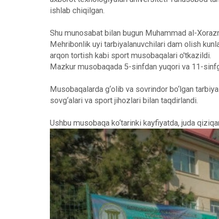
ishlab chiqilgan.
Shu munosabat bilan bugun Muhammad al-Xorazmiy n
Mehribonlik uyi tarbiyalanuvchilari dam olish kunl
arqon tortish kabi sport musobaqalari o'tkazildi.
Mazkur musobaqada 5-sinfdan yuqori va 11-sinfgach
Musobaqalarda g‘olib va sovrindor bo‘lgan tarbi
sovg‘alari va sport jihozlari bilan taqdirlandi.
Ushbu musobaqa ko‘tarinki kayfiyatda, juda qiziqar