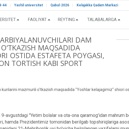
4-44
Yashil universitet
Qabul-2026
Kelajakka Qadam Markazi
ERSITET
FAOLIYAT
REYTING
TALABALARGA
TARBIYALANUVCHILARI DAM
 O‘TKAZISH MAQSADIDA
ORI OSTIDA ESTAFETA POYGASI,
ON TORTISH KABI SPORT
sh kunlarini mazmunli o‘tkazish maqsadida "Yoshlar kelajagimiz" shiori o
 9-avgustdagi "Yetim bolalar va ota-ona qaramog'idan mahrum bo'
 gi qarori, hamda Prezidentimiz tomonidan berilgab topshiriqlari
anidagi 21-Mehribonlik uyi bo'yicha belgilangan vazifalarni munt