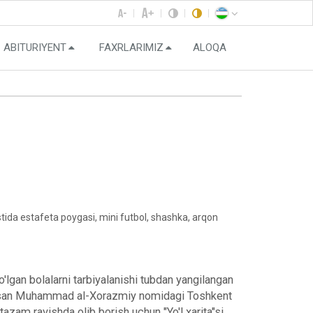
ABITURIYENT
FAXRLARIMIZ
ALOQA
stida estafeta poygasi, mini futbol, shashka, arqon
lgan bolalarni tarbiyalanishi tubdan yangilangan
ga asosan Muhammad al-Xorazmiy nomidagi Toshkent
azam ravishda olib borish uchun "Yo'l xarita"si