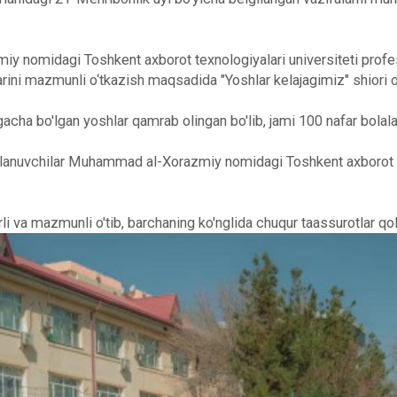
omidagi Toshkent axborot texnologiyalari universiteti professo
arini mazmunli o‘tkazish maqsadida "Yoshlar kelajagimiz" shiori o
a bo'lgan yoshlar qamrab olingan bo'lib, jami 100 nafar bolalar 
yalanuvchilar Muhammad al-Xorazmiy nomidagi Toshkent axborot te
li va mazmunli o'tib, barchaning ko'nglida chuqur taassurotlar qol