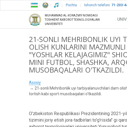
Pochta
Ishonch telefoni:
71-203-4
MUHAMMAD AL-XORAZMIY NOMIDAGI
UNIV
TOSHKENT AXBOROT TEXNOLOGIYALARI
UNIVERSITETI
21-SONLI MEHRIBONLIK UYI 
OLISH KUNLARINI MAZMUNLI
"YOSHLAR KELAJAGIMIZ" SHI
MINI FUTBOL, SHASHKA, ARQ
MUSOBAQALARI O'TKAZILDI.
Asosiy
21-sonli Mehribonlik uyi tarbiyalanuvchilari dam oli
tortish kabi sport musobaqalari o'tkazildi.
O'zbekiston Respublikasi Prezidentining 2021-yil
tizimini joriy etish jora-tadbirlari to'g'risida"
axborot texnologiyalari universiteti Yunusobod tum