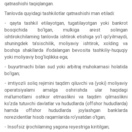
qatnashishi taqiqlangan.
Tanlovda quyidagi tashkilotlar qatnashishi man etiladi:
- qayta tashkil etilayotgan, tugatilayotgan yoki bankrot
bosqichida bo‘lgan, mulkiga arest solingan
ishtirokchilarning tanlovda ishtirok etishiga yo‘l qo‘yilmaydi,
shuningdek ta’sischilik, moliyaviy ishtirok, xolding va
boshqa shakllarda ifodalangan bevosita tashkiliy-huquqiy
yoki moliyaviy bog‘liqlikka ega;
- buyurtmachi bilan sud yoki arbitraj muhokamasi holatida
bo‘lgan;
- imtiyozli soliq rejimini taqdim qiluvchi va (yoki) moliyaviy
operatsiyalarni amalga oshirishda ular haqidagi
ma’lumotlarni oshkor etmaslikni va taqdim qilmaslikni
ko‘zda tutuvchi davlatlar va hududlarda (offshor hududlarda)
hamda offshor hududlarda joylashgan banklarda
norezidentlar hisob raqamlarida ro‘yxatdan o‘tgan;
- Insofsiz ijrochilarning yagona reyestriga kiritilgan;