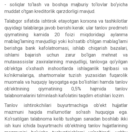
- soliqlar to‘lash va boshqa majburiy to‘lovlar bo‘yicha
muddat o‘tgan kreditorlik qarzdorligi mavjud.
Talabgor sifatida ishtirok etayotgan korxona va tashkilotlar
quyidagi talablarga javob berishi kerak: ular tanlov predmeti
qiymatining kamida 20 foizi miqdoridagi aylanma
mablag‘larning mavjudligi yoki ko‘rsatib o‘tilgan mablag‘larni
berishga bank kafolatnomasi, ishlab chiqarish bazalari,
ishlarni bajarish uchun zarur bo‘lgan mehnat va
mutaxassislar zaxiralarining mavjudligi, tanlovga qo‘yilgan
ob’ektga o‘xshash inshootlarda ishlaganlik tajribasi va
ko‘nikmalariga, shartnomalar tuzish yuzasidan fuqarolik
muomala va huquqiy layoqatga ega bo‘lishlari hamda tanlov
ob’ektnining qiymatining 0,5% hajmida tanlov
talabnomalarini ta’minlash kafolatini taqdim etishlari lozim.
Tanlov ishtirokchilari buyurtmachiga ob’ekt hujjatlar
mazmuni haqida ma’lumotlar so‘rash huquqiga ega.
Ko‘rsatilgan talabnoma kelib tushgan sanadan boshlab ikki
ish kuni ichida buyurtmachi ob’ektning tanlov hujjatlarining