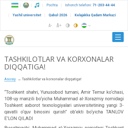
Pochta
Ishonch telefoni:
71-203-44-44
Yashil universitet
Qabul-2026
Kelajakka Qadam Markazi
TASHKILOTLAR VA KORXONALAR
DIQQATIGA!
Asosiy
Tashkilotlar va korxonalar diqqatiga!
“Toshkent shahri, Yunusobod tumani, Amir Temur ko‘chasi,
108-uy manzili bo‘yicha Muhammad al-Xorazmiy nomidagi
Toshkent axborot texnologiyalari universitetining yangi 3-
qavatli o‘quv binosini qurish” ob’ekti bo‘yicha TANLOV
E’LON QILADI
Buyurtmachi: Muhammad al-Xorazmiy nomidagi Toshkent