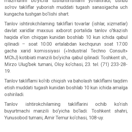
mazmunini bo‘yicha tushuntirishlarni yo‘naltiradi, ushbu
so‘rov takliflar yuborish muddati tugash sanasigacha uch
kungacha tushgan bo‘lishi shart.
Tanlov ishtirokchilarning takliflari tovarlar (ishlar, xizmatlar)
davlat xaridlar maxsus axborot portalida tanlov o‘tkazish
haqida e’lon chiqqan kunidan boshlab 10 kun ichida qabul
qilinadi – soat 10.00 ertalabdan kechqurun soat 17.00
gacha xarid komissiyasi («Industrial Techno Consult»
MChJ) kotibiati manzili bo‘yicha qabul qilinadi: Toshkent sh.,
Mirzo Ulug‘bek tumani, Oloy ko‘chasi, 23. tel. (71) 233-28-
19.
Tanlov takliflarni ko‘rib chiqish va baholash takliflarni taqdim
etish muddati tugash kunidan boshlab 10 kun ichida amalga
oshiriladi.
Tanlov ishtirokchilarning takliflarini ochib ko‘rish
buyurtmachi manzili bo‘yicha bo‘ladi: Toshkent shahri,
Yunusobod tumani, Amir Temur ko‘chasi, 108-uy.