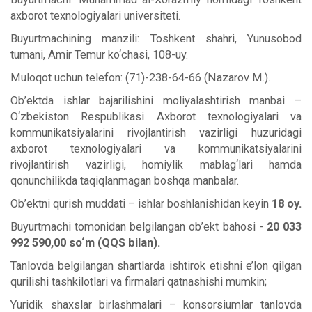
axborot texnologiyalari universiteti.
Buyurtmachining manzili: Toshkent shahri, Yunusobod
tumani, Amir Temur ko‘chasi, 108-uy.
Muloqot uchun telefon: (71)-238-64-66 (Nazarov M.).
Ob’ektda ishlar bajarilishini moliyalashtirish manbai –
O‘zbekiston Respublikasi Axborot texnologiyalari va
kommunikatsiyalarini rivojlantirish vazirligi huzuridagi
axborot texnologiyalari va kommunikatsiyalarini
rivojlantirish vazirligi, homiylik mablag‘lari hamda
qonunchilikda taqiqlanmagan boshqa manbalar.
Ob’ektni qurish muddati – ishlar boshlanishidan keyin
18 oy.
Buyurtmachi tomonidan belgilangan ob’ekt bahosi -
20 033
992 590,00 so‘m (QQS bilan).
Tanlovda belgilangan shartlarda ishtirok etishni e’lon qilgan
qurilishi tashkilotlari va firmalari qatnashishi mumkin;
Yuridik shaxslar birlashmalari – konsorsiumlar tanlovda