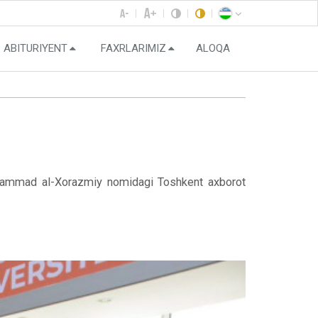
ABITURIYENT
FAXRLARIMIZ
ALOQA
uhammad al-Xorazmiy nomidagi Toshkent axborot