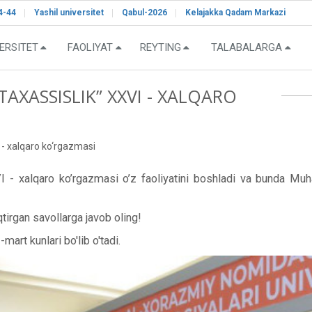
4-44
Yashil universitet
Qabul-2026
Kelajakka Qadam Markazi
ERSITET
FAOLIYAT
REYTING
TALABALARGA
TAXASSISLIK” XXVI - XALQARO
 - xalqaro ko‘rgazmasi
 - xalqaro ko’rgazmasi o’z faoliyatini boshladi va bunda M
tirgan savollarga javob oling!
art kunlari bo'lib o'tadi.