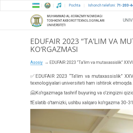
Pochta
Ishonch telefoni:
71-203-4
MUHAMMAD AL-XORAZMIY NOMIDAGI
UNIV
TOSHKENT AXBOROT TEXNOLOGIYALARI
UNIVERSITETI
EDUFAIR 2023 “TA’LIM VA MU
KO‘RGAZMASI
Asosiy
EDUFAIR 2023 “Ta’lim va mutaxassislik” XXVI
✅EDUFAIR 2023 “Ta’lim va mutaxassislik” XXVI
texnologiyalari universiteti ham ishtirok etmoqda.
🤗Ko'rgazmaga tashrif buyuring va o'zingizni qiziq
❗️Eslatib o'tamizki, ushbu xalqaro ko'rgazma 30-31-m