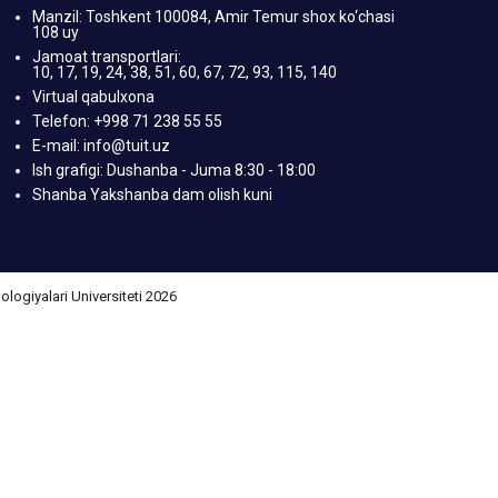
Manzil: Toshkent 100084, Amir Temur shox ko‘chasi
108 uy
Jamoat transportlari:
10, 17, 19, 24, 38, 51, 60, 67, 72, 93, 115, 140
Virtual qabulxona
Telefon: +998 71 238 55 55
E-mail: info@tuit.uz
Ish grafigi: Dushanba - Juma 8:30 - 18:00
Shanba Yakshanba dam olish kuni
giyalari Universiteti 2026