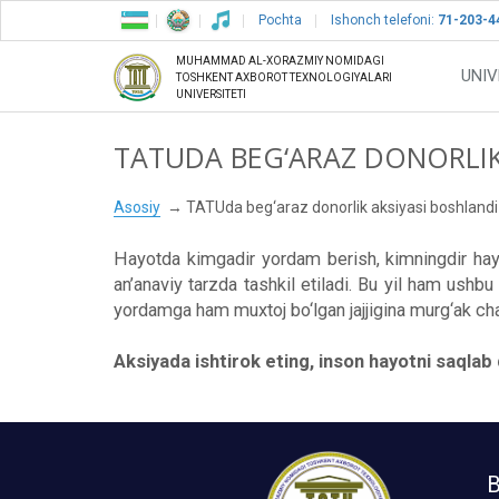
Pochta
Ishonch telefoni:
71-203-4
MUHAMMAD AL-XORAZMIY NOMIDAGI
UNIV
TOSHKENT AXBOROT TEXNOLOGIYALARI
UNIVERSITETI
TATUDA BEG‘ARAZ DONORLIK
Asosiy
TATUda beg‘araz donorlik aksiyasi boshlandi
Hayotda kimgadir yordam berish, kimningdir hayot
an’anaviy tarzda tashkil etiladi. Bu yil ham ushb
yordamga ham muxtoj bo‘lgan jajjigina murg‘ak cha
Aksiyada ishtirok eting, inson hayotni saqlab 
B