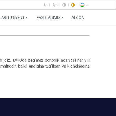
ABITURIYENT
FAXRLARIMIZ
ALOQA
 joiz. TATUda beg‘araz donorlik aksiyasi har yili
mningdir, balki, endigina tug‘ilgan va kichkinagina