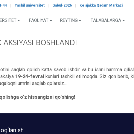
4-44
Yashil universitet
Qabul-2026
Kelajakka Qadam Markazi
ERSITET
FAOLIYAT
REYTING
TALABALARGA
 AKSIYASI BOSHLANDI
ini saqlab qolish katta savob ishdir va bu ishni hamma qilishi
u aksiya
19-24-fevral
kunlari tashkil etilmoqda. Siz qon berib, ki
qaloqni umrini saqlab qolarsiz...
qolishga o‘z hissangizni qo‘shing!
og‘lanish