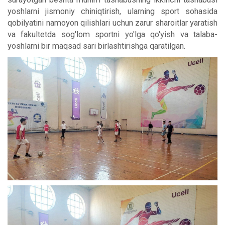
yoshlarni jismoniy chiniqtirish, ularning sport sohasida
qobilyatini namoyon qilishlari uchun zarur sharoitlar yaratish
va fakultetda sog'lom sportni yo'lga qo'yish va talaba-
yoshlarni bir maqsad sari birlashtirishga qaratilgan.