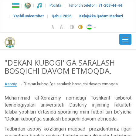
Pochta
Ishonch telefoni:
71-203-44-44
Yashil universitet
Qabul-2026
Kelajakka Qadam Markazi
"DEKAN KUBOGI"GA SARALASH
BOSQICHI DAVOM ETMOQDA.
Asosiy
"Dekan kubogi"ga saralash bosqichi davom etmoqda.
Muhammad al-Xorazmiy nomidagi Toshkent axborot
texnologiyalari universiteti Dasturiy injiniring fakulteti
talaba-yoshlari o'rtasida sportning mini futbol turi bo'yicha
"Dekan kubogi"ga saralash bosqichi davom etmoqda.
Tadbirdan asosiy ko'zlangan maqsad prezidentimiz ilgari
surayotgan beshta muhim tashabusning ikkinchi tashabusi