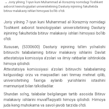
Joriy yilning 7-iyun kuni Muhammad al-Xorazmiy nomidagi Toshkent
axborot texnologiyalari universitetining Dasturiy injiniring fakultetida
bitiruv malakaviy ishlari himoyasi bo‘lib o‘tdi.
Joriy yilning 7-iyun kuni Muhammad al-Xorazmiy nomidagi
Toshkent axborot texnologiyalari universitetining Dasturiy
injiniring fakultetida bitiruv malakaviy ishlari himoyasi bo‘lib
o‘tdi.
Xususan, (5330600) Dasturiy injiniring ta’lim yo‘nalishi
bitiruvchi talabalarning bitiruv malakaviy ishlarini Davlat
attestatsiya komissiya a’zolari va ilmiy rahbarlar ishtirokida
himoya qilishdi.
Attestatsiya komissiyasi a’zolari bitiruvchi talabalarning
kelgusidagi orzu va maqsadlari sari tinmay mehnat qilib,
universitetning faxriga aylanib yurishlarini istashini
mamnuniyat bilan ta’kidladilar.
Shundan so‘ng, talabalar belgilangan tartib asosida Bitiruv
malakaviy ishlarini muvaffaqiyatli himoya qilishdi. Himoya
juda keng muhokama va savol-javob tarzida o‘tdi.