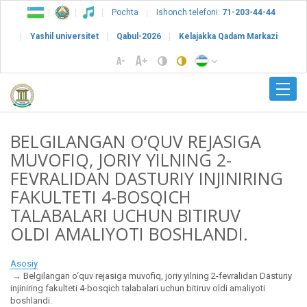
Pochta
Ishonch telefoni:
71-203-44-44
Yashil universitet
Qabul-2026
Kelajakka Qadam Markazi
BELGILANGAN O‘QUV REJASIGA
MUVOFIQ, JORIY YILNING 2-
FEVRALIDAN DASTURIY INJINIRING
FAKULTETI 4-BOSQICH
TALABALARI UCHUN BITIRUV
OLDI AMALIYOTI BOSHLANDI.
Asosiy
Belgilangan o‘quv rejasiga muvofiq, joriy yilning 2-fevralidan Dasturiy
injiniring fakulteti 4-bosqich talabalari uchun bitiruv oldi amaliyoti
boshlandi.