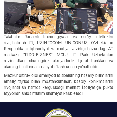
Talabalar Raqamli texnologiyalar va sun’iy intellektni
rivojlantirish ITI, UZINFOCOM, UNICON.UZ, O‘zbekiston
Respublikasi Iqtisodiyot va moliya vazirligi huzuridagi AT
markazi, “FIDO-BIZNES” MChJ, IT Park Uzbekistan
rezidentlari, shuningdek aksiyadorlik tijorat banklari va
ularning filiallarida amaliyot o‘tash uchun yo‘naltirildi.
Mazkur bitiruv oldi amaliyoti talabalarning nazariy bilimlarini
amaliy tajriba bilan mustahkamlash, kasbiy ko‘nikmalarini
rivojlantirish hamda kelgusidagi mehnat faoliyatiga puxta
tayyorlanishida muhim ahamiyat kasb etadi.