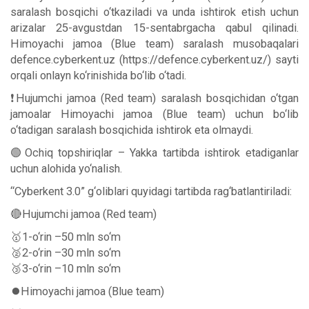
saralash bosqichi o‘tkaziladi va unda ishtirok etish uchun
arizalar 25-avgustdan 15-sentabrgacha qabul qilinadi.
Himoyachi jamoa (Blue team) saralash musobaqalari
defence.cyberkent.uz (https://defence.cyberkent.uz/) sayti
orqali onlayn ko‘rinishida bo‘lib o‘tadi.
❗️Hujumchi jamoa (Red team) saralash bosqichidan o‘tgan
jamoalar Himoyachi jamoa (Blue team) uchun bo‘lib
o‘tadigan saralash bosqichida ishtirok eta olmaydi.
🟢Ochiq topshiriqlar – Yakka tartibda ishtirok etadiganlar
uchun alohida yo‘nalish.
“Cyberkent 3.0” g‘oliblari quyidagi tartibda rag‘batlantiriladi:
🔴Hujumchi jamoa (Red team)
🥇1-o‘rin –50 mln so‘m
🥈2-o‘rin –30 mln so‘m
🥉3-o‘rin –10 mln so‘m
⏺Himoyachi jamoa (Blue team)