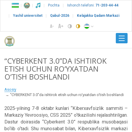
Pochta
Ishonch telefoni:
71-203-44-44
Yashil universitet
Qabul-2026
Kelajakka Qadam Markazi
“CYBERKENT 3.0”DA ISHTIROK
ETISH UCHUN RO‘YXATDAN
O‘TISH BOSHLANDI
Asosiy
“CYBERKENT 3.0”da ishtirok etish uchun ro‘yxatdan o‘tish boshlandi
2025-yilning 7-8 oktabr kunlari “Kiberxavfsizlik sammiti –
Markaziy Yevroosiyo, CSS 2025” o‘tkazilishi rejalashtirilgan.
Dastur doirasida “Cyberkent 3.0” respublika musobaqasi
bo‘lib o‘tadi. Shu munosabat bilan, Kiberxavfsizlik markazi