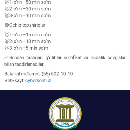
🥇1-o‘rin –50 mln so‘m
🥈2-o‘rin –30 mln so‘m
🥉3-o‘rin –10 mln so‘m
🟢Ochiq topshiriqlar
🥇1-o‘rin –15 mln so‘m
🥈2-o‘rin –10 mln so‘m
🥉3-o‘rin –5 mln so‘m
✅Bundan tashqari, g‘oliblar sertifikat va esdalik sovg‘alar
bilan taqdirlanadilar.
Batafsil ma’lumot: (55) 502-10-10
Veb-sayt:
cyberkent.uz