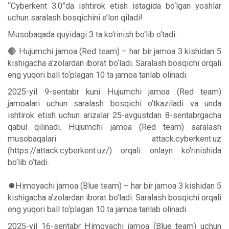
“Cyberkent 3.0”da ishtirok etish istagida bo‘lgan yoshlar
uchun saralash bosqichini e’lon qiladi!
Musobaqada quyidagi 3 ta ko‘rinish bo‘lib o‘tadi:
🔴 Hujumchi jamoa (Red team) – har bir jamoa 3 kishidan 5
kishigacha a’zolardan iborat bo‘ladi. Saralash bosqichi orqali
eng yuqori ball to‘plagan 10 ta jamoa tanlab olinadi.
2025-yil 9-sentabr kuni Hujumchi jamoa (Red team)
jamoalari uchun saralash bosqichi o‘tkaziladi va unda
ishtirok etish uchun arizalar 25-avgustdan 8-sentabrgacha
qabul qilinadi. Hujumchi jamoa (Red team) saralash
musobaqalari attack.cyberkent.uz
(https://attack.cyberkent.uz/) orqali onlayn ko‘rinishida
bo‘lib o‘tadi.
⏺Himoyachi jamoa (Blue team) – har bir jamoa 3 kishidan 5
kishigacha a’zolardan iborat bo‘ladi. Saralash bosqichi orqali
eng yuqori ball to‘plagan 10 ta jamoa tanlab olinadi.
2025-yil 16-sentabr Himoyachi jamoa (Blue team) uchun