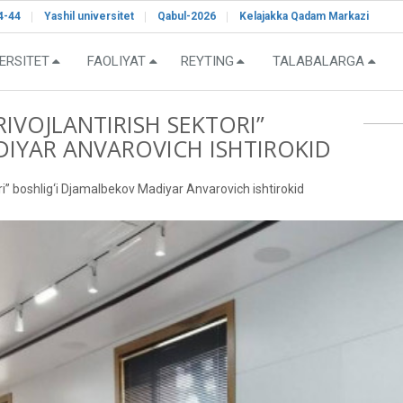
4-44
Yashil universitet
Qabul-2026
Kelajakka Qadam Markazi
ERSITET
FAOLIYAT
REYTING
TALABALARGA
RIVOJLANTIRISH SEKTORI”
DIYAR ANVAROVICH ISHTIROKID
ri” boshlig‘i Djamalbekov Madiyar Anvarovich ishtirokid