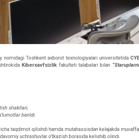
omidagi Toshkent axborot texnologiyalari universitetida
CYB
htirokida
Kiberxavfsizlik
fakulteti talabalari bilan
“Staruplarn
sh shakllari;
lumotlar berildi.
yicha taqdimot qilishdi hamda mutahassisdan kelajakda muvaffaqi
davomiy uchrashuvlar o‘tkazish borasida kelishib olindi.