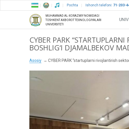
Pochta
Ishonch telefoni:
71-203-4
MUHAMMAD AL-XORAZMIY NOMIDAGI
UNIV
TOSHKENT AXBOROT TEXNOLOGIYALARI
UNIVERSITETI
CYBER PARK “STARTUPLARNI 
BOSHLIG‘I DJAMALBEKOV MA
Asosiy
CYBER PARK “startuplarni rivojlantirish sekto