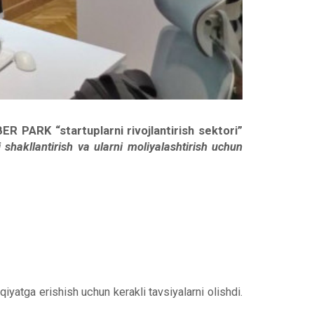
ER PARK “startuplarni rivojlantirish sektori”
i shakllantirish va ularni moliyalashtirish uchun
yatga erishish uchun kerakli tavsiyalarni olishdi.