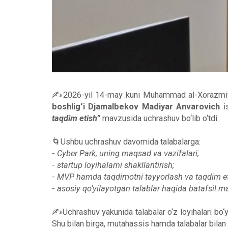
✍️2026-yil 14-may kuni Muhammad al-Xorazmiy n
boshlig‘i Djamalbekov Madiyar Anvarovich
is
taqdim etish”
mavzusida uchrashuv bo‘lib o‘tdi.
🌀Ushbu uchrashuv davomida talabalarga:
-
Cyber Park, uning maqsad va vazifalari;
-
startup loyihalarni shakllantirish;
-
MVP hamda taqdimotni tayyorlash va taqdim eti
-
asosiy qo‘yilayotgan talablar haqida batafsil ma’
✍️Uchrashuv yakunida talabalar o‘z loyihalari bo‘
Shu bilan birga, mutahassis hamda talabalar bilan 