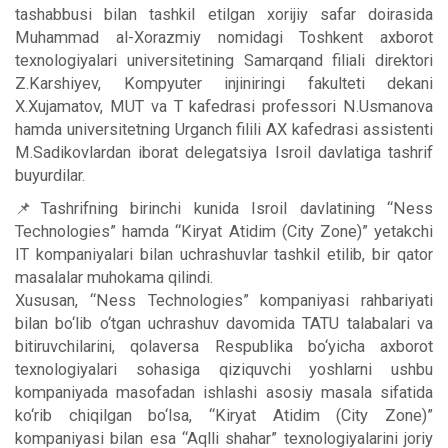
tashabbusi bilan tashkil etilgan xorijiy safar doirasida
Muhammad al-Xorazmiy nomidagi Toshkent axborot
texnologiyalari universitetining Samarqand filiali direktori
Z.Karshiyev, Kompyuter injiniringi fakulteti dekani
X.Xujamatov, MUT va T kafedrasi professori N.Usmanova
hamda universitetning Urganch filili AX kafedrasi assistenti
M.Sadikovlardan iborat delegatsiya Isroil davlatiga tashrif
buyurdilar.
📌Tashrifning birinchi kunida Isroil davlatining “Ness
Technologies” hamda “Kiryat Atidim (City Zone)” yetakchi
IT kompaniyalari bilan uchrashuvlar tashkil etilib, bir qator
masalalar muhokama qilindi.
Xususan, “Ness Technologies” kompaniyasi rahbariyati
bilan bo‘lib o‘tgan uchrashuv davomida TATU talabalari va
bitiruvchilarini, qolaversa Respublika bo‘yicha axborot
texnologiyalari sohasiga qiziquvchi yoshlarni ushbu
kompaniyada masofadan ishlashi asosiy masala sifatida
ko‘rib chiqilgan bo‘lsa, “Kiryat Atidim (City Zone)”
kompaniyasi bilan esa “Aqlli shahar” texnologiyalarini joriy