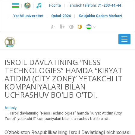
Pochta
Ishonch telefoni:
71-203-44-44
Yashil universitet
Qabul-2026
Kelajakka Qadam Markazi
ISROIL DAVLATINING “NESS
TECHNOLOGIES” HAMDA “KIRYAT
ATIDIM (CITY ZONE)” YETAKCHI IT
KOMPANIYALARI BILAN
UCHRASHUV BO'LIB O'TDI.
Asosiy
Isroil davlatining “Ness Technologies” hamda “Kiryat Atidim (City
Zone)” yetakchi IT kompaniyalari bilan uchrashuv bo'lib o'tdi.
O‘zbekiston Respublikasining Isroil Davlatidagi elchixonasi