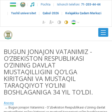
Pochta
Ishonch telefoni:
71-203-44-44
Yashil universitet
Qabul-2026
Kelajakka Qadam Markazi
BUGUN JONAJON VATANIMIZ -
O‘ZBEKISTON RESPUBLIKASI
O‘ZINING DAVLAT
MUSTAQILLIGINI QO‘LGA
KIRITGANI VA MUSTAQIL
TARAQQIYOT YO‘LINI
BOSHLAGANIGA 34 YIL TO‘LDI.
Asosiy
Bugun jonajon Vatanimiz - O‘zbekiston Respublikasi o‘zining davlat
mustaqilligini qo‘lga kiritgani va mustaqil taraqqiyot yo‘lini boshlaganiga