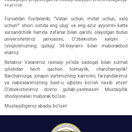
34 yil to‘ldi.
Fursatdan foydalanib, "Vatan uchun, millat uchun, xalq
uchun!" shiori ostida eng ulug‘ va eng aziz ayyomni katta
xursandchilik hamda zafarlar bilan qarshi olayotgan butun
universitetimiz jamoasini, O‘zbekiston xalqini -
Istiqlolimizning qutlug‘ 34-bayrami bilan muborakbod
etamiz.
Betakror Vatanimiz ravnaqi yo‘lida sadoqat bilan xizmat
qilishdan hech qachon tolmaylik, charchamaylik!
Barchamizga, jonajon yurtimizning kamolini, farzandlarimiz
va nabiralarimizning baxt-u iqbolini ko‘rish nasib etsin!
O‘zbekistonimiz doimo gullab-yashnasin! Mustaqillik
shodiyonalari muborak bo‘lsin.
Mustaqilligimiz abadiy bo‘lsin!