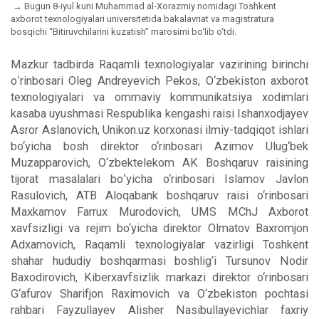
Bugun 8-iyul kuni Muhammad al-Xorazmiy nomidagi Toshkent
axborot texnologiyalari universitetida bakalavriat va magistratura
bosqichi “Bitiruvchilarini kuzatish” marosimi bo‘lib o‘tdi.
Mazkur tadbirda Raqamli texnologiyalar vazirining birinchi
oʻrinbosari Oleg Andreyevich Pekos, O‘zbekiston axborot
texnologiyalari va ommaviy kommunikatsiya xodimlari
kasaba uyushmasi Respublika kengashi raisi Ishanxodjayev
Asror Aslanovich, Unikon.uz korxonasi ilmiy-tadqiqot ishlari
bo‘yicha bosh direktor o‘rinbosari Azimov Ulug‘bek
Muzapparovich, O‘zbektelekom AK Boshqaruv raisining
tijorat masalalari boʻyicha o‘rinbosari Islamov Javlon
Rasulovich, ATB Aloqabank boshqaruv raisi o‘rinbosari
Maxkamov Farrux Murodovich, UMS MChJ Axborot
xavfsizligi va rejim bo‘yicha direktor Olmatov Baxromjon
Adxamovich, Raqamli texnologiyalar vazirligi Toshkent
shahar hududiy boshqarmasi boshlig‘i Tursunov Nodir
Baxodirovich, Kiberxavfsizlik markazi direktor o‘rinbosari
G‘afurov Sharifjon Raximovich va O‘zbekiston pochtasi
rahbari Fayzullayev Alisher Nasibullayevichlar faxriy