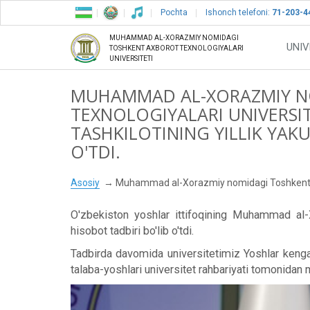
Pochta
Ishonch telefoni:
71-203-4
MUHAMMAD AL-XORAZMIY NOMIDAGI
UNIV
TOSHKENT AXBOROT TEXNOLOGIYALARI
UNIVERSITETI
MUHAMMAD AL-XORAZMIY N
TEXNOLOGIYALARI UNIVERSI
TASHKILOTINING YILLIK YAKU
O'TDI.
Asosiy
Muhammad al-Xorazmiy nomidagi Toshkent axboro
O'zbekiston yoshlar ittifoqining Muhammad al-Xo
hisobot tadbiri bo'lib o'tdi.
Tadbirda davomida universitetimiz Yoshlar kengas
talaba-yoshlari universitet rahbariyati tomonidan 