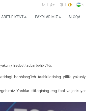
ABITURIYENT
FAXRLARIMIZ
ALOQA
uniy hisobot tadbiri bo'lib o'tdi.
idagi boshlang'ich tashkilotining yillik yakuniy
gohimiz Yoshlar ittifoqining eng faol va jonkuyar