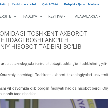
4-44
Yashil universitet
Qabul-2026
Kelajakka Qadam Markazi
ERSITET
FAOLIYAT
REYTING
TALABALARGA
OMIDAGI TOSHKENT AXBOROT
TETIDAGI BOSHLANG'ICH
NIY HISOBOT TADBIRI BO'LIB
t texnologiyalari universitetidagi boshlang'ich tashkilotining yillik yak
razmiy nomidagi Toshkent axborot texnologiyalari universitet
hi yil davomida olib borgan faoliyati haqida hisobot berdi. Oliy
munosib taqdirlandilar.