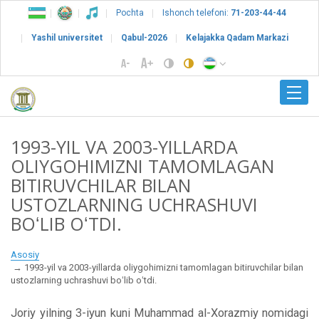
Pochta
Ishonch telefoni:
71-203-44-44
Yashil universitet
Qabul-2026
Kelajakka Qadam Markazi
1993-YIL VA 2003-YILLARDA
OLIYGOHIMIZNI TAMOMLAGAN
BITIRUVCHILAR BILAN
USTOZLARNING UCHRASHUVI
BOʻLIB OʻTDI.
Asosiy
1993-yil va 2003-yillarda oliygohimizni tamomlagan bitiruvchilar bilan
ustozlarning uchrashuvi boʻlib oʻtdi.
Joriy yilning 3-iyun kuni Muhammad al-Xorazmiy nomidagi