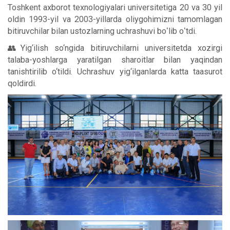
Toshkent axborot texnologiyalari universitetiga 20 va 30 yil
oldin 1993-yil va 2003-yillarda oliygohimizni tamomlagan
bitiruvchilar bilan ustozlarning uchrashuvi boʻlib oʻtdi.
👥Yig‘ilish so‘ngida bitiruvchilarni universitetda xozirgi
talaba-yoshlarga yaratilgan sharoitlar bilan yaqindan
tanishtirilib o‘tildi. Uchrashuv yig‘ilganlarda katta taasurot
qoldirdi.