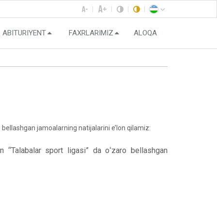
ABITURIYENT
FAXRLARIMIZ
ALOQA
zaro bellashgan jamoalarning natijalarini e’lon qilamiz:
an “Talabalar sport ligasi” da oʻzaro bellashgan