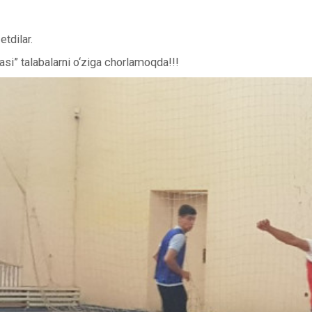
ited
etdilar.
asi” talabalarni o‘ziga chorlamoqda!!!