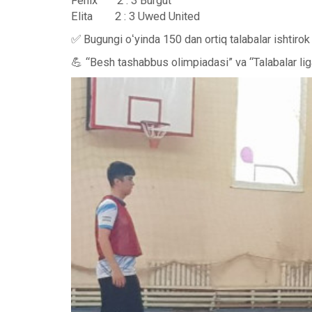
Fenix 2 : 3 Burgut
Elita 2 : 3 Uwed Un
✅ Bugungi oʻyinda 150 dan ortiq talabalar ishtirok 
💪 “Besh tashabbus olimpiadasi” va “Talabalar lig