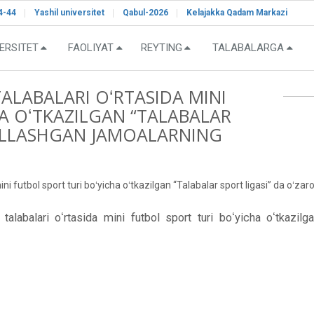
4-44
Yashil universitet
Qabul-2026
Kelajakka Qadam Markazi
ERSITET
FAOLIYAT
REYTING
TALABALARGA
TALABALARI OʻRTASIDA MINI
A OʻTKAZILGAN “TALABALAR
BELLASHGAN JAMOALARNING
IZ:
mini futbol sport turi boʻyicha oʻtkazilgan “Talabalar sport ligasi” da oʻ
alabalari oʻrtasida mini futbol sport turi boʻyicha oʻtkazilg