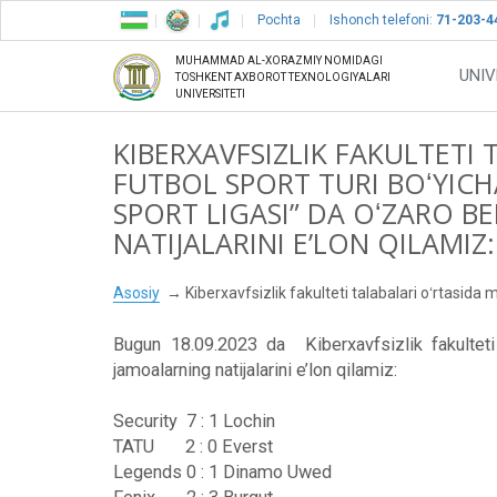
Pochta
Ishonch telefoni:
71-203-4
MUHAMMAD AL-XORAZMIY NOMIDAGI
UNIV
TOSHKENT AXBOROT TEXNOLOGIYALARI
UNIVERSITETI
KIBERXAVFSIZLIK FAKULTETI 
FUTBOL SPORT TURI BOʻYICH
SPORT LIGASI” DA OʻZARO 
NATIJALARINI E’LON QILAM
Asosiy
Kiberxavfsizlik fakulteti talabalari oʻrtasida 
Bugun 18.09.2023 da Kiberxavfsizlik fakulteti t
jamoalarning natijalarini e’lon qilamiz:
Security 7 : 1 Lochin
TATU 2 : 0 Everst
Legends 0 : 1 Dinamo Uwed