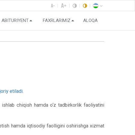
ABITURIYENT
FAXRLARIMIZ
ALOQA
oriy etiladi.
 ishlab chiqish hamda o‘z tadbirkorlik faoliyatini
 etish hamda iqtisodiy faolligini oshirishga xizmat