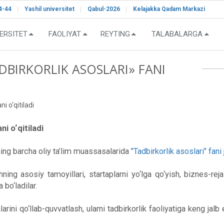
4-44
Yashil universitet
Qabul-2026
Kelajakka Qadam Markazi
ERSITET
FAOLIYAT
REYTING
TALABALARGA
BIRKORLIK ASOSLARI» FANI
i o‘qitiladi
i o‘qitiladi
ing barcha oliy ta’lim muassasalarida
"Tadbirkorlik asoslari" fani j
ing asosiy tamoyillari, startaplarni yo‘lga qo‘yish, biznes-reja
bo‘ladilar.
rini qo‘llab-quvvatlash, ularni tadbirkorlik faoliyatiga keng jalb