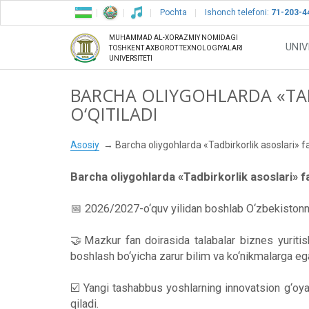
Pochta
Ishonch telefoni:
71-203-4
MUHAMMAD AL-XORAZMIY NOMIDAGI
UNIV
TOSHKENT AXBOROT TEXNOLOGIYALARI
UNIVERSITETI
BARCHA OLIYGOHLARDA «TAD
O‘QITILADI
Asosiy
Barcha oliygohlarda «Tadbirkorlik asoslari» fan
Barcha oliygohlarda «Tadbirkorlik asoslari» fan
📅 2026/2027-o‘quv yilidan boshlab O‘zbekistonn
🤝Mazkur fan doirasida talabalar biznes yuritishn
boshlash bo‘yicha zarur bilim va ko‘nikmalarga ega 
☑️ Yangi tashabbus yoshlarning innovatsion g‘oyala
qiladi.