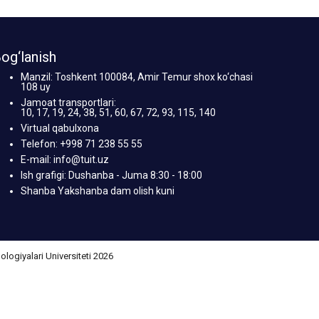
og‘lanish
Manzil: Toshkent 100084, Amir Temur shox ko‘chasi
108 uy
Jamoat transportlari:
10, 17, 19, 24, 38, 51, 60, 67, 72, 93, 115, 140
Virtual qabulxona
Telefon: +998 71 238 55 55
E-mail: info@tuit.uz
Ish grafigi: Dushanba - Juma 8:30 - 18:00
Shanba Yakshanba dam olish kuni
giyalari Universiteti 2026