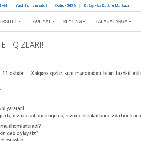
4-44
Yashil universitet
Qabul-2026
Kelajakka Qadam Markazi
ERSITET
FAOLIYAT
REYTING
TALABALARGA
ET QIZLARI!
1-oktabr – Xalqaro qizlar kuni munosabati bilan tashkil etila
”
kni yaratadi.
zda, sizning ishonchingizda, sizning harakatlaringizda boshlana
ima ilhomlantiradi?
kin deb o‘ylaysiz?
shi mumkin.