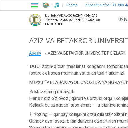
Pochta
Ishonch telefoni:
71-203-4
MUHAMMAD AL-XORAZMIY NOMIDAGI
UNIV
TOSHKENT AXBOROT TEXNOLOGIYALARI
UNIVERSITETI
AZIZ VA BETAKROR UNIVERSIT
Asosiy
AZIZ VA BETAKROR UNIVERSITET QIZLARI!
TATU Xotin-qizlar maslahat kengashi tomonidan 1
ishtirok etishga mamnuniyat bilan taklif qilamiz!
Mavzu: “KELAJAK AYOL OVOZIDA YANGRAYDI
🔺Mavzuning mohiyati:
Har bir qiz o‘z ovozi, qarori va orzusi orqali kelaja
Kelajak bu uzoqdagi tush emas — u sizning ichingi
📝Yozing — qanday kelajakni orzu qilasiz? Sizni n
Qanday ayol ovozi bilan dunyoni o‘zgartirish mum
Sizning hikoyangiz — kimnidir orzu qilishga unda