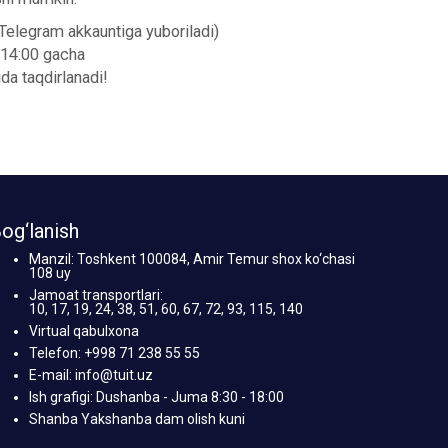
Telegram akkauntiga yuboriladi)
 14:00 gacha
da taqdirlanadi!
og‘lanish
Manzil: Toshkent 100084, Amir Temur shox ko‘chasi
108 uy
Jamoat transportlari:
10, 17, 19, 24, 38, 51, 60, 67, 72, 93, 115, 140
Virtual qabulxona
Telefon: +998 71 238 55 55
E-mail: info@tuit.uz
Ish grafigi: Dushanba - Juma 8:30 - 18:00
Shanba Yakshanba dam olish kuni