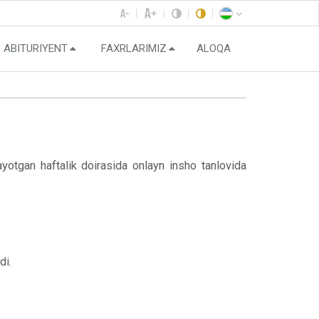
ABITURIYENT
FAXRLARIMIZ
ALOQA
yotgan haftalik doirasida onlayn insho tanlovida
di.