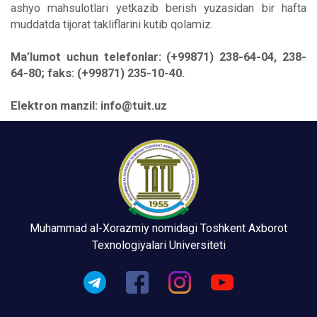
ashyo mahsulotlari yetkazib berish yuzasidan bir hafta
muddatda tijorat takliflarini kutib qolamiz.
Ma’lumot uchun telefonlar: (+99871) 238-64-04, 238-
64-80; faks: (+99871) 235-10-40.
Elektron manzil: info@tuit.uz
Muhammad al-Xorazmiy nomidagi Toshkent Axborot
Texnologiyalari Universiteti