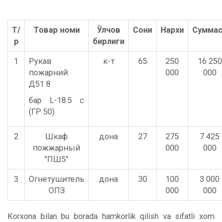
Т/
Товар номи
Ўлчов
Сони
Нархи
Суммас
р
бирлиги
1
Рукав
к-т
65
250
16 250
пожарний
000
000
Д51 8
бар L-18.5 c
(ГР 50)
2
Шкаф
дона
27
275
7 425
пожжарный
000
000
"ПШ5"
3
Огнетушитель
дона
30
100
3 000
ОПЗ
000
000
Korxona bilan bu borada hamkorlik qilish va sifatli xom