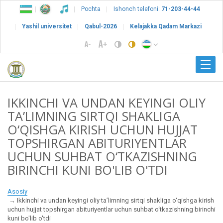
Pochta
Ishonch telefoni:
71-203-44-44
Yashil universitet
Qabul-2026
Kelajakka Qadam Markazi
IKKINCHI VA UNDAN KEYINGI OLIY
TAʼLIMNING SIRTQI SHAKLIGA
O‘QISHGA KIRISH UCHUN HUJJAT
TOPSHIRGAN ABITURIYENTLAR
UCHUN SUHBAT O‘TKAZISHNING
BIRINCHI KUNI BO'LIB O'TDI
Asosiy
Ikkinchi va undan keyingi oliy taʼlimning sirtqi shakliga o‘qishga kirish
uchun hujjat topshirgan abituriyentlar uchun suhbat o‘tkazishning birinchi
kuni bo'lib o'tdi