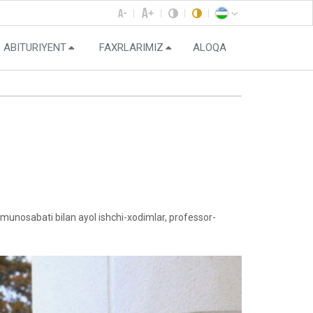
ABITURIYENT
FAXRLARIMIZ
ALOQA
unosabati bilan ayol ishchi-xodimlar, professor-