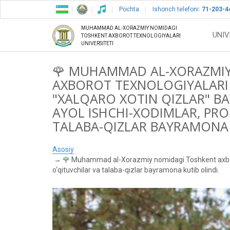
Pochta
Ishonch telefoni:
71-203-4
MUHAMMAD AL-XORAZMIY NOMIDAGI
UNIV
TOSHKENT AXBOROT TEXNOLOGIYALARI
UNIVERSITETI
🌹 MUHAMMAD AL-XORAZMI
AXBOROT TEXNOLOGIYALARI 
"XALQARO XOTIN QIZLAR" B
AYOL ISHCHI-XODIMLAR, PRO
TALABA-QIZLAR BAYRAMONA 
Asosiy
🌹 Muhammad al-Xorazmiy nomidagi Toshkent axborot 
o‘qituvchilar va talaba-qizlar bayramona kutib olindi.