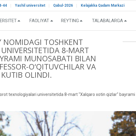
4-44
Yashil universitet
Qabul-2026
Kelajakka Qadam Markazi
ERSITET
FAOLIYAT
REYTING
TALABALARGA
Y NOMIDAGI TOSHKENT
UNIVERSITETIDA 8-MART
AYRAMI MUNOSABATI BILAN
FESSOR-O‘QITUVCHILAR VA
KUTIB OLINDI.
texnologiyalari universitetida 8-mart "Xalqaro xotin qizlar" bayrami m